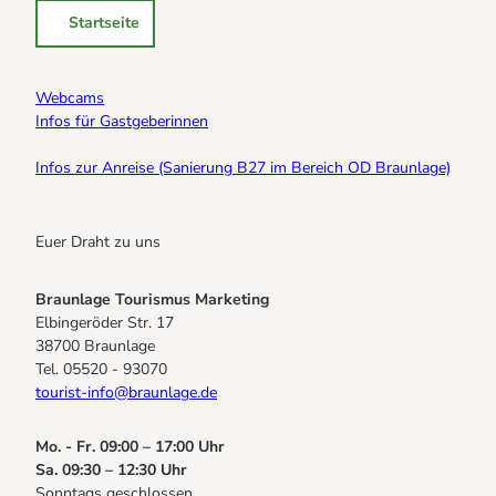
m
o
Startseite
p
s
e
e
r
T
Webcams
t
o
Infos für Gastgeberinnen
s
u
b
r
Infos zur Anreise (Sanierung B27 im Bereich OD Braunlage)
e
d
r
u
g
r
'
Euer Draht zu uns
c
ö
h
f
d
Braunlage Tourismus Marketing
f
r
Elbingeröder Str. 17
n
e
38700 Braunlage
e
i
Tel. 05520 - 93070
n
B
tourist-info@braunlage.de
u
n
Mo. - Fr. 09:00 – 17:00 Uhr
d
Sa. 09:30 – 12:30 Uhr
e
Sonntags geschlossen.