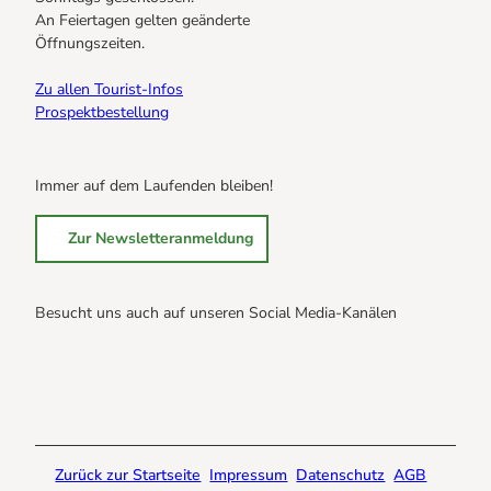
s
An Feiertagen gelten geänderte
l
Öffnungszeiten.
ä
n
Zu allen Tourist-Infos
d
Prospektbestellung
e
r
'
Immer auf dem Laufenden bleiben!
ö
f
Zur Newsletteranmeldung
f
n
e
n
Besucht uns auch auf unseren Social Media-Kanälen
B
B
B
r
r
r
a
a
a
u
u
u
n
n
n
Zurück zur Startseite
Impressum
Datenschutz
AGB
l
l
l