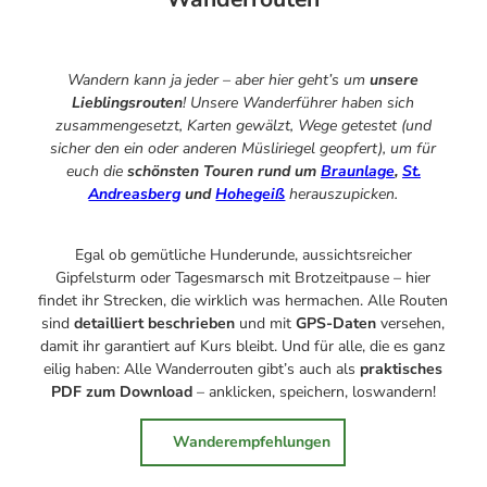
Campen
Events
Alle Events
Wandern kann ja jeder – aber hier geht’s um
unsere
Eventkalender
Geschichten aus Braunlage
Lieblingsrouten
! Unsere Wanderführer haben sich
Alle Geschichten
zusammengesetzt, Karten gewälzt, Wege getestet (und
Sicherheit am Berg: Wie die Bergwacht im Harz hilft
sicher den ein oder anderen Müsliriegel geopfert), um für
Eure Reise-Infos
Bauer Neigenfindt in Sankt Andreasberg im Harz
euch die
schönsten Touren rund um
Braunlage
,
St.
Alle Infos auf einen Blick
Bogenschiessen in Hohegeiss
Andreasberg
und
Hohegeiß
herauszupicken.
Webcams
Noch lange nicht Schicht im Schacht
Informationen für Gastgeberinnen
Die Eisflüsterer: Harzer Falken
Webcams
Kulinarik
Wanderführer Jörg Kühnhold
Egal ob gemütliche Hunderunde, aussichtsreicher
Einkaufen
Gipfelsturm oder Tagesmarsch mit Brotzeitpause – hier
findet ihr Strecken, die wirklich was hermachen. Alle Routen
sind
detailliert beschrieben
und mit
GPS-Daten
versehen,
damit ihr garantiert auf Kurs bleibt. Und für alle, die es ganz
eilig haben: Alle Wanderrouten gibt’s auch als
praktisches
PDF zum Download
– anklicken, speichern, loswandern!
Wanderempfehlungen