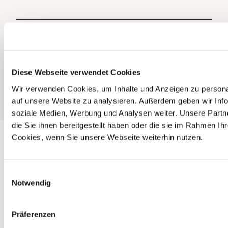
a
a
a
u
u
u
n
n
n
Zurück zur Startseite
Impressum
Datenschutz
AGB
l
l
l
a
a
a
g
g
g
e
e
e
Diese Webseite verwendet Cookies
@
@
@
Wir verwenden Cookies, um Inhalte und Anzeigen zu personal
f
i
Y
auf unsere Website zu analysieren. Außerdem geben wir Info
a
n
o
c
s
u
soziale Medien, Werbung und Analysen weiter. Unsere Partn
e
t
t
die Sie ihnen bereitgestellt haben oder die sie im Rahmen I
b
a
u
Cookies, wenn Sie unsere Webseite weiterhin nutzen.
o
g
b
o
r
e
k
a
E
m
Notwendig
i
n
w
Präferenzen
i