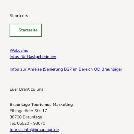
Alle Geschichten
Sicherheit am Berg: Wie die Bergwacht im Harz hilft
Eure Reise-Infos
Bauer Neigenfindt in Sankt Andreasberg im Harz
Shortcuts
Alle Infos auf einen Blick
Bogenschiessen in Hohegeiss
Webcams
Noch lange nicht Schicht im Schacht
Startseite
Informationen für Gastgeberinnen
Die Eisflüsterer: Harzer Falken
Webcams
Kulinarik
Wanderführer Jörg Kühnhold
Einkaufen
Webcams
Infos für Gastgeberinnen
Infos zur Anreise (Sanierung B27 im Bereich OD Braunlage)
Euer Draht zu uns
Braunlage Tourismus Marketing
Elbingeröder Str. 17
38700 Braunlage
Tel. 05520 - 93070
tourist-info@braunlage.de