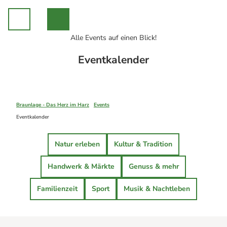
Z
u
m
I
Alle Events auf einen Blick!
n
Eventkalender
h
a
Unsere Region
l
Braunlage
t
Sankt Andreasberg
Erleben
Braunlage - Das Herz im Harz
Events
Hohegeiß
Alle Erlebnisse
Eventkalender
Nationalpark Harz
Wandern
Online-Buchung
Mountainbiken
Online buchen
Natur erleben
Kultur & Tradition
Mit der Familie
Campen
Sommer
Events
Handwerk & Märkte
Genuss & mehr
Winter
Alle Events
Indoor
Eventkalender
Familienzeit
Sport
Musik & Nachtleben
Geschichten aus Braunlage