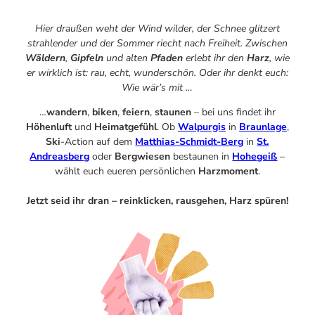
Campen
Events
Hier draußen weht der Wind wilder, der Schnee glitzert
Alle Events
strahlender und der Sommer riecht nach Freiheit. Zwischen
Eventkalender
Wäldern
,
Gipfeln
und alten
Pfaden
erlebt ihr den
Harz
, wie
Geschichten aus Braunlage
er wirklich ist: rau, echt, wunderschön. Oder ihr denkt euch:
Alle Geschichten
Wie wär’s mit …
Sicherheit am Berg: Wie die Bergwacht im Harz hilft
Eure Reise-Infos
Bauer Neigenfindt in Sankt Andreasberg im Harz
…
wandern
,
biken
,
feiern
,
staunen
– bei uns findet ihr
Alle Infos auf einen Blick
Bogenschiessen in Hohegeiss
Höhenluft
und
Heimatgefühl
. Ob
Walpurgis
in
Braunlage
,
Webcams
Noch lange nicht Schicht im Schacht
Ski
-Action auf dem
Matthias-Schmidt-Berg
in
St.
Informationen für Gastgeberinnen
Die Eisflüsterer: Harzer Falken
Webcams
Andreasberg
oder
Bergwiesen
bestaunen
in
Hohegeiß
–
Kulinarik
Wanderführer Jörg Kühnhold
wählt euch eueren persönlichen
Harzmoment
.
Einkaufen
Jetzt seid ihr dran – reinklicken, rausgehen, Harz spüren!