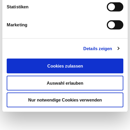
l
Statistiken
i
g
Marketing
u
Sommer
n
g
Details zeigen
s
a
u
Cookies zulassen
s
w
Auswahl erlauben
a
Winter
h
l
Nur notwendige Cookies verwenden