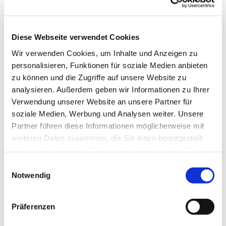
Diese Webseite verwendet Cookies
Wir verwenden Cookies, um Inhalte und Anzeigen zu
personalisieren, Funktionen für soziale Medien anbieten
zu können und die Zugriffe auf unsere Website zu
Mountainbiken
analysieren. Außerdem geben wir Informationen zu Ihrer
Verwendung unserer Website an unsere Partner für
soziale Medien, Werbung und Analysen weiter. Unsere
Partner führen diese Informationen möglicherweise mit
weiteren Daten zusammen, die Sie ihnen bereitgestellt
haben oder die sie im Rahmen Ihrer Nutzung der Dienste
gesammelt haben. Sie geben Einwilligung zu unseren
E
Cookies, wenn Sie unsere Webseite weiterhin nutzen.
Notwendig
i
Mit der
Familie
n
w
Präferenzen
i
l