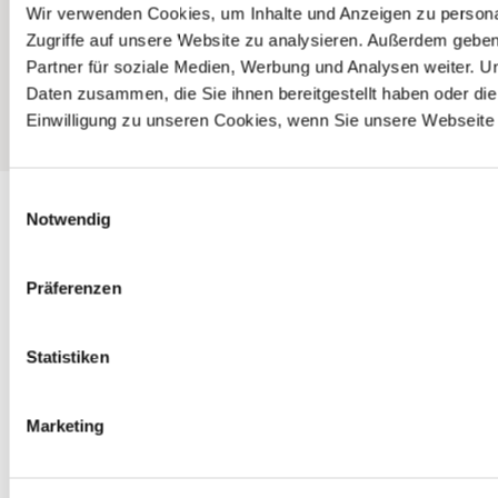
a
a
a
Wir verwenden Cookies, um Inhalte und Anzeigen zu personal
g
g
g
Zugriffe auf unsere Website zu analysieren. Außerdem gebe
e
e
e
Partner für soziale Medien, Werbung und Analysen weiter. U
@
@
@
Daten zusammen, die Sie ihnen bereitgestellt haben oder d
f
i
Y
Einwilligung zu unseren Cookies, wenn Sie unsere Webseite 
a
n
o
c
s
u
e
t
t
E
b
a
u
Notwendig
o
g
b
i
o
r
e
n
k
a
w
Präferenzen
m
i
l
l
Statistiken
i
g
Marketing
u
n
g