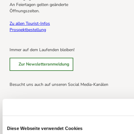
An Feiertagen gelten geänderte
Öffnungszeiten.
Zu allen Tourist-Infos
Prospektbestellung
Immer auf dem Laufenden bleiben!
Zur Newsletteranmeldung
Besucht uns auch auf unseren Social Media-Kanälen
B
B
B
r
r
r
a
a
a
u
u
u
n
n
n
Diese Webseite verwendet Cookies
Zurück zur Startseite
Impressum
Datenschutz
AGB
l
l
l