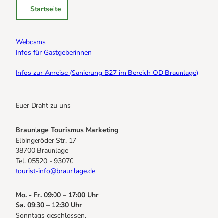
Bogenschiessen in Hohegeiss
Alle Infos auf einen Blick
Startseite
Noch lange nicht Schicht im Schacht
Webcams
Die Eisflüsterer: Harzer Falken
Informationen für Gastgeberinnen
Wanderführer Jörg Kühnhold
Kulinarik
Webcams
Einkaufen
Infos für Gastgeberinnen
Infos zur Anreise (Sanierung B27 im Bereich OD Braunlage)
Webcams
Euer Draht zu uns
Braunlage Tourismus Marketing
Elbingeröder Str. 17
38700 Braunlage
Tel. 05520 - 93070
tourist-info@braunlage.de
Mo. - Fr. 09:00 – 17:00 Uhr
Sa. 09:30 – 12:30 Uhr
Sonntags geschlossen.