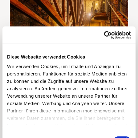
Diese Webseite verwendet Cookies
Besucherbergwerk Grube Samson
Wir verwenden Cookies, um Inhalte und Anzeigen zu
personalisieren, Funktionen für soziale Medien anbieten
zu können und die Zugriffe auf unsere Website zu
analysieren. Außerdem geben wir Informationen zu Ihrer
Neun und zwölf Meter messen die hölzernen Räder
Verwendung unserer Website an unsere Partner für
soziale Medien, Werbung und Analysen weiter. Unsere
Partner führen diese Informationen möglicherweise mit
Seit 1951
gibt es in der
Grube Samson
ein
weiteren Daten zusammen, die Sie ihnen bereitgestellt
Bergwerksmuseum
in dem Besucherinnen und Besucher
haben oder die sie im Rahmen Ihrer Nutzung der Dienste
zwei solcher Wasserräder
erleben können. Beeindruckend
gesammelt haben. Sie geben Einwilligung zu unseren
ist ihre Größe: Neun und zwölf Meter messen die
hölzernen
E