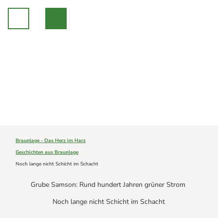
Z
u
m
I
n
h
a
Unsere Region
l
Braunlage
t
Sankt Andreasberg
Erleben
Hohegeiß
Alle Erlebnisse
Nationalpark Harz
Wandern
Online-Buchung
Mountainbiken
Online buchen
Mit der Familie
Braunlage - Das Herz im Harz
Campen
Sommer
Events
Geschichten aus Braunlage
Winter
Alle Events
Noch lange nicht Schicht im Schacht
Indoor
Eventkalender
Geschichten aus Braunlage
Grube Samson: Rund hundert Jahren grüner Strom
Alle Geschichten
Noch lange nicht Schicht im Schacht
Sicherheit am Berg: Wie die Bergwacht im Harz hilft
Bauer Neigenfindt in Sankt Andreasberg im Harz