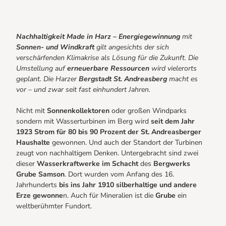
Bogenschiessen in Hohegeiss
Noch lange nicht Schicht im Schacht
Die Eisflüsterer: Harzer Falken
Nachhaltigkeit Made in Harz – Energiegewinnung
mit
Wanderführer Jörg Kühnhold
Sonnen- und Windkraft
gilt angesichts der sich
verschärfenden Klimakrise als Lösung für die Zukunft. Die
Umstellung auf
erneuerbare Ressourcen
wird vielerorts
Eure Reise-Infos
geplant. Die Harzer
Bergstadt St. Andreasberg
macht es
Alle Infos auf einen Blick
vor – und zwar seit fast einhundert Jahren.
Webcams
Informationen für Gastgeberinnen
Nicht mit
Sonnenkollektoren
oder großen Windparks
Webcams
Kulinarik
sondern mit Wasserturbinen im Berg wird
seit dem Jahr
Einkaufen
1923 Strom für 80 bis 90 Prozent der St. Andreasberger
Haushalte
gewonnen. Und auch der Standort der Turbinen
zeugt von nachhaltigem Denken. Untergebracht sind zwei
dieser
Wasserkraftwerke im Schacht
des
Bergwerks
Grube Samson
. Dort wurden vom Anfang des 16.
Jahrhunderts
bis ins Jahr 1910 silberhaltige und andere
Erze gewonne
n. Auch für Mineralien ist die
Grube
ein
weltberühmter Fundort.