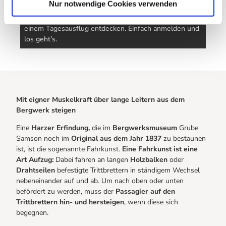
Nur notwendige Cookies verwenden
Auch Schulklassen können die Grube Samson bei
einem Tagesausflug entdecken. Einfach anmelden und
los geht’s.
Mit eigner Muskelkraft über lange Leitern aus dem
Bergwerk steigen
Eine
Harzer Erfindung,
die im
Bergwerksmuseum
Grube
Samson noch im
Original aus dem Jahr 1837
zu bestaunen
ist, ist die sogenannte Fahrkunst.
Eine Fahrkunst ist eine
Art Aufzug:
Dabei fahren an langen
Holzbalken
oder
Drahtseilen
befestigte Trittbrettern in ständigem Wechsel
nebeneinander auf und ab. Um nach oben oder unten
befördert zu werden,
muss der
Passagier auf den
Trittbrettern hin- und hersteigen
, wenn diese sich
begegnen.