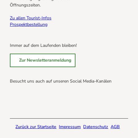
Öffnungszeiten.
Zu allen Tourist-Infos
Prospektbestellung
Immer auf dem Laufenden bleiben!
Zur Newsletteranmeldung
Besucht uns auch auf unseren Social Media-Kanälen
B
B
B
r
r
r
a
a
a
u
u
u
n
n
n
Zurück zur Startseite
Impressum
Datenschutz
AGB
l
l
l
a
a
a