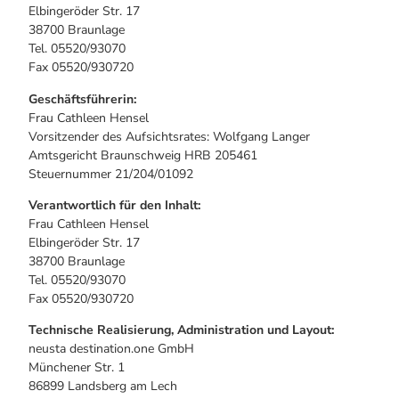
Alle Infos auf einen Blick
Bogenschiessen in Hohegeiss
Elbingeröder Str. 17
Webcams
Noch lange nicht Schicht im Schacht
38700 Braunlage
Informationen für Gastgeberinnen
Die Eisflüsterer: Harzer Falken
Tel. 05520/93070
Webcams
Kulinarik
Wanderführer Jörg Kühnhold
Fax 05520/930720
Einkaufen
Geschäftsführerin:
Frau Cathleen Hensel
Vorsitzender des Aufsichtsrates: Wolfgang Langer
Amtsgericht Braunschweig HRB 205461
Steuernummer 21/204/01092
Verantwortlich für den Inhalt:
Frau Cathleen Hensel
Elbingeröder Str. 17
38700 Braunlage
Tel. 05520/93070
Fax 05520/930720
Technische Realisierung, Administration und Layout:
neusta destination.one GmbH
Münchener Str. 1
86899 Landsberg am Lech