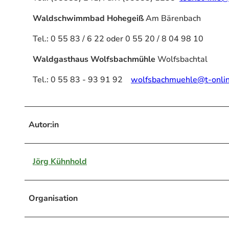
Waldschwimmbad Hohegeiß
Am Bärenbach
Tel.: 0 55 83 / 6 22 oder 0 55 20 / 8 04 98 10
Waldgasthaus Wolfsbachmühle
Wolfsbachtal
Tel.: 0 55 83 - 93 91 92
wolfsbachmuehle@t-onlin
Autor:in
Jörg Kühnhold
Organisation