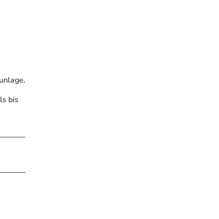
unlage.
ls bis