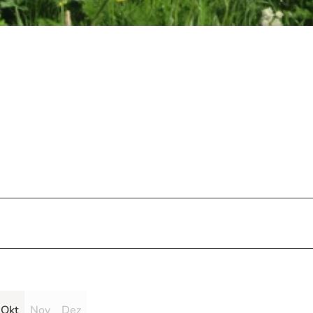
Okt
Nov
Dez