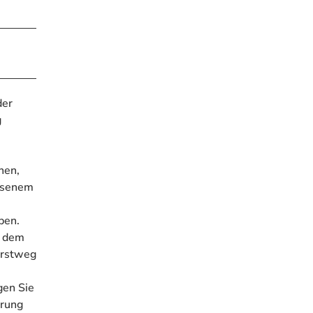
der
g
nen,
chsenem
ben.
f dem
orstweg
gen Sie
erung