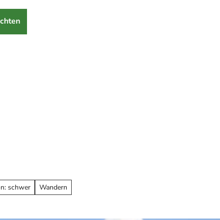
chten
on: schwer
Wandern