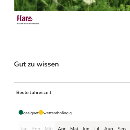
© Harzklub Hohegeiß e.V., F. Schwarz
Gut zu wissen
Beste Jahreszeit
geeignet
wetterabhängig
Jan
Feb
Mär
Apr
Mai
Jun
Jul
Aug
Sep