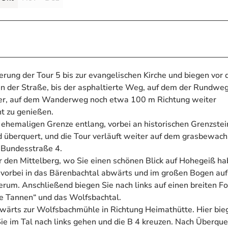
erung der Tour 5 bis zur evangelischen Kirche und biegen vor 
lgen der Straße, bis der asphaltierte Weg, auf dem der Rundwe
h aber, auf dem Wanderweg noch etwa 100 m Richtung weiter
t zu genießen.
ehemaligen Grenze entlang, vorbei an historischen Grenzstei
rd überquert, und die Tour verläuft weiter auf dem grasbewa
r Bundesstraße 4.
r den Mittelberg, wo Sie einen schönen Blick auf Hohegeiß ha
orbei in das Bärenbachtal abwärts und im großen Bogen au
m. Anschließend biegen Sie nach links auf einen breiten F
ke Tannen“ und das Wolfsbachtal.
wärts zur Wolfsbachmühle in Richtung Heimathütte. Hier bie
ie im Tal nach links gehen und die B 4 kreuzen. Nach Überqu