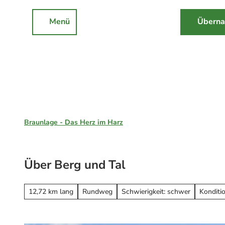
Z
u
Menü
Überna
Rathaus
Events
Suche
m
I
n
h
a
l
Braunlage, St. Andreasberg & Hohegeiß
t
Braunlage - Das Herz im Harz
Unsere Region
Braunlage
Über Berg und Tal
Sankt Andreasberg
Erleben
Hohegeiß
Alle Erlebnisse
12,72 km lang
Rundweg
Schwierigkeit: schwer
Konditi
Nationalpark Harz
Wandern
Online-Buchung
Mountainbiken
Online buchen