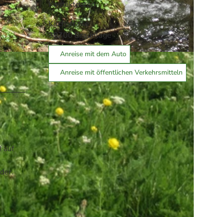
Kontaktdaten
Kirchstraße
38700
Braunlage
Anreise mit dem Auto
Anreise mit öffentlichen Verkehrsmitteln
 auf
der.