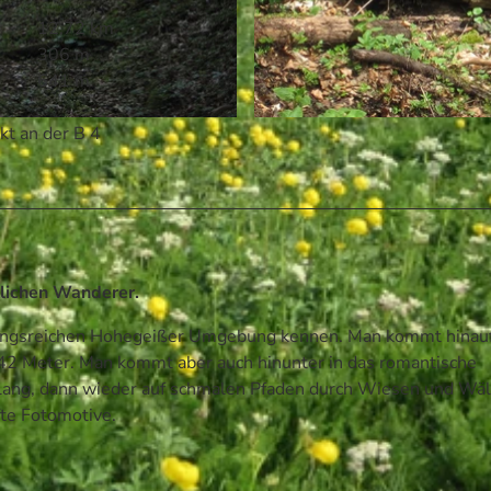
12,72 km
306 m
641 m
ekt an der B 4
© Nicole Nutzeblum, Harzklub Hohegeiß e.V., F. Schwarz
tlichen Wanderer.
lungsreichen Hohegeißer Umgebung kennen. Man kommt hinauf
642 Meter. Man kommt aber auch hinunter in das romantische
lang, dann wieder auf schmalen Pfaden durch Wiesen und Wäl
fte Fotomotive.