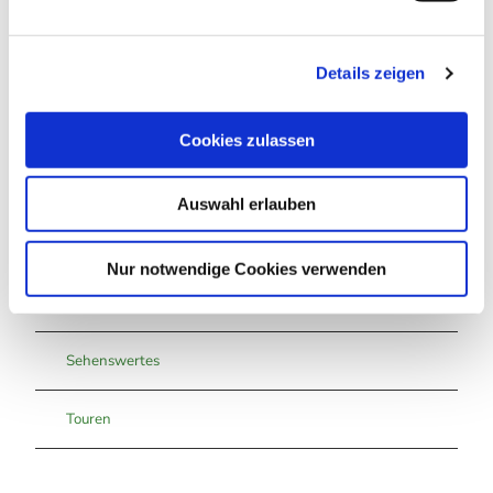
Lizenz (Stammdaten)
n
Braunlage Tourismus Marketing GmbH
g
Details zeigen
s
a
u
Cookies zulassen
s
w
Auswahl erlauben
a
In der Nähe
Auf der Karte anschauen
h
l
Nur notwendige Cookies verwenden
Veranstaltung
Sehenswertes
Touren