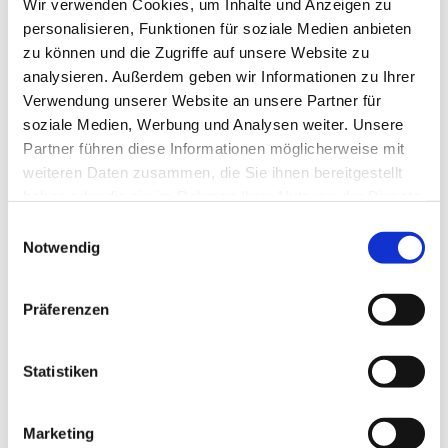
Wir verwenden Cookies, um Inhalte und Anzeigen zu
kostenfrei, American Express, Apple Pay, Barzahlung vor
personalisieren, Funktionen für soziale Medien anbieten
Ort, Diners Club, Mastercard, Visa
zu können und die Zugriffe auf unsere Website zu
analysieren. Außerdem geben wir Informationen zu Ihrer
Barrierefreiheit
Verwendung unserer Website an unsere Partner für
soziale Medien, Werbung und Analysen weiter. Unsere
Reisen für Alle
Partner führen diese Informationen möglicherweise mit
weiteren Daten zusammen, die Sie ihnen bereitgestellt
haben oder die sie im Rahmen Ihrer Nutzung der Dienste
Ansprechpartner:in
gesammelt haben. Sie geben Einwilligung zu unseren
E
Cookies, wenn Sie unsere Webseite weiterhin nutzen.
Notwendig
Tourist-Information Hohegeiß
i
n
Autor:in
w
Präferenzen
i
Braunlage Tourismus Marketing GmbH
l
l
Statistiken
Organisation
i
Braunlage Tourismus Marketing GmbH
g
Marketing
u