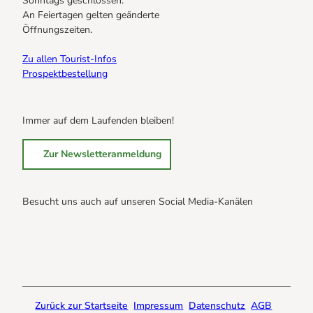
Sonntags geschlossen.
An Feiertagen gelten geänderte
Öffnungszeiten.
Zu allen Tourist-Infos
Prospektbestellung
Immer auf dem Laufenden bleiben!
Zur Newsletteranmeldung
Besucht uns auch auf unseren Social Media-Kanälen
B
B
B
r
r
r
a
a
a
u
u
u
n
n
n
Zurück zur Startseite
Impressum
Datenschutz
AGB
l
l
l