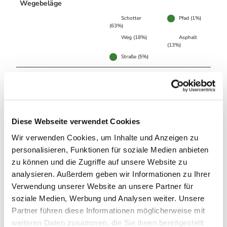
Wegebeläge
Schotter
Pfad (1%)
(63%)
Weg (18%)
Asphalt
(13%)
Straße (5%)
Beste Jahreszeit
geeignet
wetterabhängig
Jan
Feb
Mär
Apr
Mai
Jun
Jul
Diese Webseite verwendet Cookies
Wir verwenden Cookies, um Inhalte und Anzeigen zu
Aug
Sep
Okt
Nov
Dez
personalisieren, Funktionen für soziale Medien anbieten
zu können und die Zugriffe auf unsere Website zu
Weitere Infos / Links
analysieren. Außerdem geben wir Informationen zu Ihrer
Verwendung unserer Website an unsere Partner für
Die Volksbank Arena Harz gibt es auch bei YouTube.
soziale Medien, Werbung und Analysen weiter. Unsere
Trailer - Mountainbiking im Harz
Partner führen diese Informationen möglicherweise mit
weiteren Daten zusammen, die Sie ihnen bereitgestellt