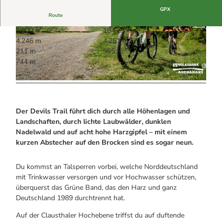
Alle Infos auf einen Blick
Bogenschiessen in Hohegeiss
Webcams
GPX
Noch lange nicht Schicht im Schacht
Route
Informationen für Gastgeberinnen
Die Eisflüsterer: Harzer Falken
Webcams
18:00 h
184,25 km
Kulinarik
Wanderführer Jörg Kühnhold
© Maurice Schwamberger, Harz: Magische Gebi
© Christian Deike, Harz: Magische Gebirgswelt
4.246 m
4.251 m
Einkaufen
rgswelt
|
CC-BY-ND
211 m
955 m
744 m
© Christian Deike, Harz: Magische Gebirgswelt |
CC-BY-ND
Der Devils Trail führt dich durch alle Höhenlagen und
Landschaften, durch lichte Laubwälder, dunklen
Nadelwald und auf acht hohe Harzgipfel – mit einem
kurzen Abstecher auf den Brocken sind es sogar neun.
Du kommst an Talsperren vorbei, welche Norddeutschland
mit Trinkwasser versorgen und vor Hochwasser schützen,
überquerst das Grüne Band, das den Harz und ganz
Deutschland 1989 durchtrennt hat.
Auf der Clausthaler Hochebene triffst du auf duftende