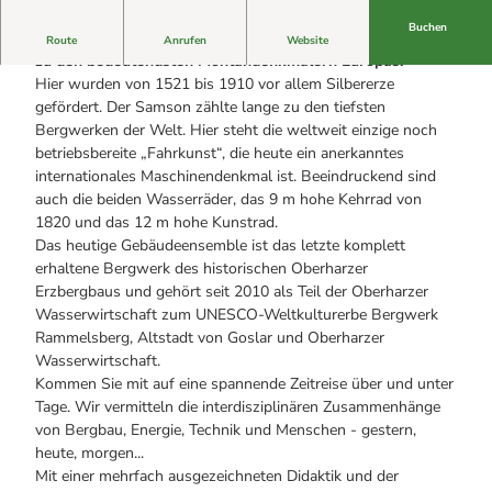
Alle Geschichten
Sicherheit am Berg: Wie die Bergwacht im Harz hilft
Buchen
Eure Reise-Infos
Das Bergwerk Grube Samson in Sankt Andreasberg zählt
Route
Anrufen
Website
Bauer Neigenfindt in Sankt Andreasberg im Harz
zu den bedeutendsten Montandenkmälern Europas.
Alle Infos auf einen Blick
Bogenschiessen in Hohegeiss
Hier wurden von 1521 bis 1910 vor allem Silbererze
Webcams
Noch lange nicht Schicht im Schacht
gefördert. Der Samson zählte lange zu den tiefsten
Informationen für Gastgeberinnen
Die Eisflüsterer: Harzer Falken
Webcams
Bergwerken der Welt. Hier steht die weltweit einzige noch
Kulinarik
Wanderführer Jörg Kühnhold
betriebsbereite „Fahrkunst“, die heute ein anerkanntes
Einkaufen
internationales Maschinendenkmal ist. Beeindruckend sind
auch die beiden Wasserräder, das 9 m hohe Kehrrad von
1820 und das 12 m hohe Kunstrad.
Das heutige Gebäudeensemble ist das letzte komplett
erhaltene Bergwerk des historischen Oberharzer
Erzbergbaus und gehört seit 2010 als Teil der Oberharzer
Wasserwirtschaft zum UNESCO-Weltkulturerbe Bergwerk
Rammelsberg, Altstadt von Goslar und Oberharzer
Wasserwirtschaft.
Kommen Sie mit auf eine spannende Zeitreise über und unter
Tage. Wir vermitteln die interdisziplinären Zusammenhänge
von Bergbau, Energie, Technik und Menschen - gestern,
heute, morgen...
Mit einer mehrfach ausgezeichneten Didaktik und der