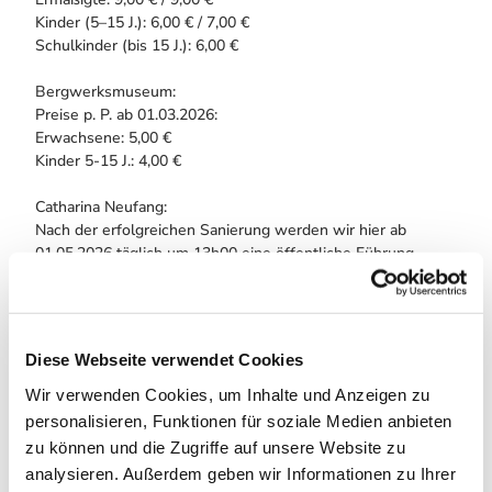
Kinder (5–15 J.): 6,00 € / 7,00 €
Schulkinder (bis 15 J.): 6,00 €
Bergwerksmuseum:
Preise p. P. ab 01.03.2026:
Erwachsene: 5,00 €
Kinder 5-15 J.: 4,00 €
Catharina Neufang:
Nach der erfolgreichen Sanierung werden wir hier ab
01.05.2026 täglich um 13h00 eine öffentliche Führung
anbieten.
Individuelle Termine sind hier wie auch für die Grube
Samson buchbar.
Preise p. P. mit / ohne Gästekarte:
Diese Webseite verwendet Cookies
Erwachsene: 7,00 € / 8,00 €
Ermäßigte: 6,00 € / 6,00 €
Wir verwenden Cookies, um Inhalte und Anzeigen zu
Kinder (10–15 J.): 5,00 € / 6,00 €
personalisieren, Funktionen für soziale Medien anbieten
zu können und die Zugriffe auf unsere Website zu
Autor:in
analysieren. Außerdem geben wir Informationen zu Ihrer