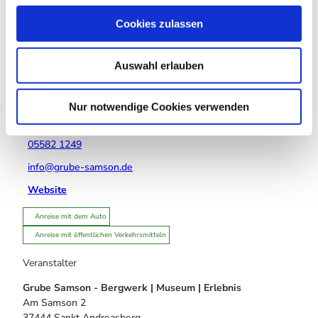
Essen & Trinken
u
Cookies zulassen
s
w
Auswahl erlauben
a
Veranstaltungsort
h
Grube Samson - Bergwerk | Museum | Erlebnis
l
Nur notwendige Cookies verwenden
Am Samson 2
37444
Sankt Andreasberg
05582 1249
info@grube-samson.de
Website
Anreise mit dem Auto
Anreise mit öffentlichen Verkehrsmitteln
Veranstalter
Grube Samson - Bergwerk | Museum | Erlebnis
Am Samson 2
37444
Sankt Andreasberg