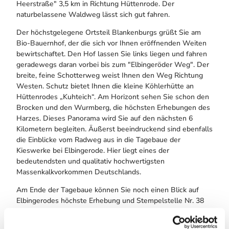
Heerstraße" 3,5 km in Richtung Hüttenrode. Der
naturbelassene Waldweg lässt sich gut fahren.
Der höchstgelegene Ortsteil Blankenburgs grüßt Sie am
Bio-Bauernhof, der die sich vor Ihnen eröffnenden Weiten
bewirtschaftet. Den Hof lassen Sie links liegen und fahren
geradewegs daran vorbei bis zum "Elbingeröder Weg". Der
breite, feine Schotterweg weist Ihnen den Weg Richtung
Westen. Schutz bietet Ihnen die kleine Köhlerhütte an
Hüttenrodes „Kuhteich“. Am Horizont sehen Sie schon den
Brocken und den Wurmberg, die höchsten Erhebungen des
Harzes. Dieses Panorama wird Sie auf den nächsten 6
Kilometern begleiten. Äußerst beeindruckend sind ebenfalls
die Einblicke vom Radweg aus in die Tagebaue der
Kieswerke bei Elbingerode. Hier liegt eines der
bedeutendsten und qualitativ hochwertigsten
Massenkalkvorkommen Deutschlands.
Am Ende der Tagebaue können Sie noch einen Blick auf
Elbingerodes höchste Erhebung und Stempelstelle Nr. 38
der Harzer Wandernadel, den „Galgenberg“, werfen. Ab
dem 16. Jahrhundert war er seinem Namen nach tatsächlich