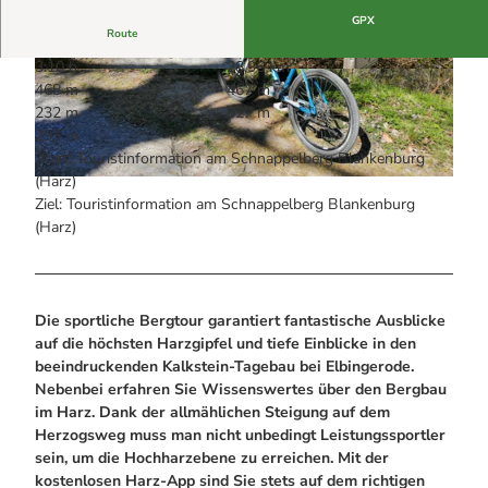
Alle Infos auf einen Blick
Bogenschiessen in Hohegeiss
Webcams
GPX
Noch lange nicht Schicht im Schacht
Route
Informationen für Gastgeberinnen
Die Eisflüsterer: Harzer Falken
Webcams
3:10 h
28,96 km
Kulinarik
Wanderführer Jörg Kühnhold
© Touristinformation Blankenburg, Harz: Magi
© Touristinformation Blankenburg, Harz: Magi
468 m
467 m
Einkaufen
sche Gebirgswelt
sche Gebirgswelt
232 m
527 m
295 m
Start: Touristinformation am Schnappelberg Blankenburg
(Harz)
© Touristinformation Blankenburg, Harz: Magische Gebirgswelt
Ziel: Touristinformation am Schnappelberg Blankenburg
(Harz)
Die sportliche Bergtour garantiert fantastische Ausblicke
auf die höchsten Harzgipfel und tiefe Einblicke in den
beeindruckenden Kalkstein-Tagebau bei Elbingerode.
Nebenbei erfahren Sie Wissenswertes über den Bergbau
im Harz. Dank der allmählichen Steigung auf dem
Herzogsweg muss man nicht unbedingt Leistungssportler
sein, um die Hochharzebene zu erreichen. Mit der
kostenlosen Harz-App sind Sie stets auf dem richtigen