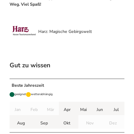
Weg. Viel Spaß!
Harz: Magische Gebirgswelt
Gut zu wissen
Beste Jahreszeit
geeignet
wetterabhängig
Jan
Feb
Mär
Apr
Mai
Jun
Jul
Aug
Sep
Okt
Nov
Dez