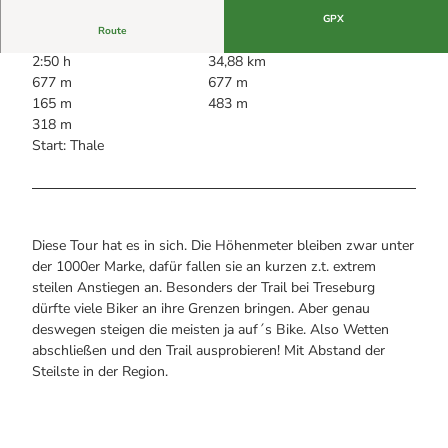
Alle Infos auf einen Blick
Bogenschiessen in Hohegeiss
Webcams
GPX
Noch lange nicht Schicht im Schacht
Route
Informationen für Gastgeberinnen
Die Eisflüsterer: Harzer Falken
Webcams
2:50 h
34,88 km
Kulinarik
Wanderführer Jörg Kühnhold
677 m
677 m
Einkaufen
165 m
483 m
318 m
Start: Thale
Diese Tour hat es in sich. Die Höhenmeter bleiben zwar unter
der 1000er Marke, dafür fallen sie an kurzen z.t. extrem
steilen Anstiegen an. Besonders der Trail bei Treseburg
dürfte viele Biker an ihre Grenzen bringen. Aber genau
deswegen steigen die meisten ja auf´s Bike. Also Wetten
abschließen und den Trail ausprobieren! Mit Abstand der
Steilste in der Region.