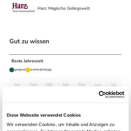
Harz: Magische Gebirgswelt
Gut zu wissen
Beste Jahreszeit
geeignet
wetterabhängig
Jan
Feb
Mär
Apr
Mai
Jun
Jul
Aug
Sep
Okt
Nov
Dez
Autor:in
Diese Webseite verwendet Cookies
moobix
Wir verwenden Cookies, um Inhalte und Anzeigen zu