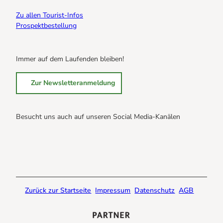
Zu allen Tourist-Infos
Prospektbestellung
Immer auf dem Laufenden bleiben!
Zur Newsletteranmeldung
Besucht uns auch auf unseren Social Media-Kanälen
B
B
B
r
r
r
a
a
a
u
u
u
n
n
n
Zurück zur Startseite
Impressum
Datenschutz
AGB
l
l
l
a
a
a
g
g
g