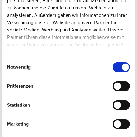
personalisieren, Funktionen für soziale Medien anbieten
Organisation
zu können und die Zugriffe auf unsere Website zu
analysieren. Außerdem geben wir Informationen zu Ihrer
Harz: Magische Gebirgswelt
Verwendung unserer Website an unsere Partner für
Lizenz (Stammdaten)
soziale Medien, Werbung und Analysen weiter. Unsere
Partner führen diese Informationen möglicherweise mit
weiteren Daten zusammen, die Sie ihnen bereitgestellt
haben oder die sie im Rahmen Ihrer Nutzung der Dienste
gesammelt haben. Sie geben Einwilligung zu unseren
E
Cookies, wenn Sie unsere Webseite weiterhin nutzen.
Notwendig
i
In der Nähe
n
Auf der Karte anschauen
w
Präferenzen
i
l
Sehenswertes
l
Statistiken
i
Touren
g
Marketing
u
n