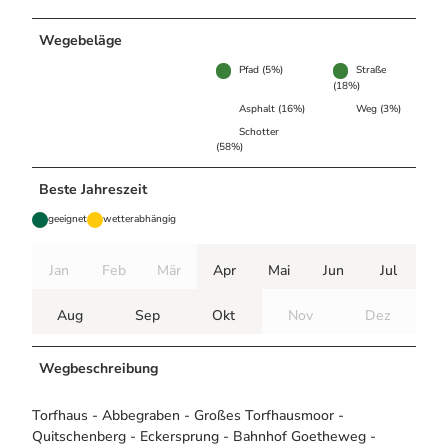
Wegebeläge
Pfad (5%)
Straße
(18%)
Asphalt (16%)
Weg (3%)
Schotter
(58%)
Beste Jahreszeit
geeignet
wetterabhängig
Jan
Feb
Mär
Apr
Mai
Jun
Jul
Aug
Sep
Okt
Nov
Dez
Wegbeschreibung
Torfhaus - Abbegraben - Großes Torfhausmoor -
Quitschenberg - Eckersprung - Bahnhof Goetheweg -