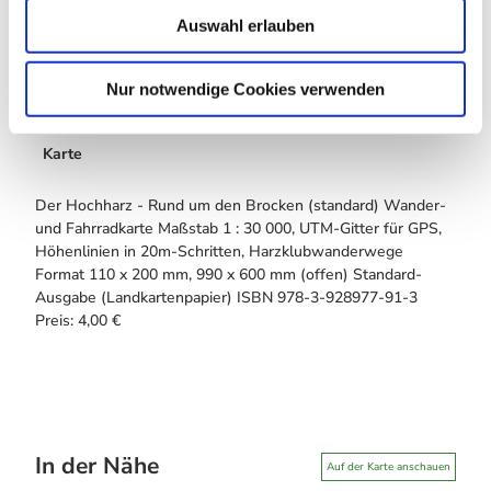
w
Auswahl erlauben
a
Lizenz (Stammdaten)
h
l
Nur notwendige Cookies verwenden
Karte
Der Hochharz - Rund um den Brocken (standard) Wander-
und Fahrradkarte Maßstab 1 : 30 000, UTM-Gitter für GPS,
Höhenlinien in 20m-Schritten, Harzklubwanderwege
Format 110 x 200 mm, 990 x 600 mm (offen) Standard-
Ausgabe (Landkartenpapier) ISBN 978-3-928977-91-3
Preis: 4,00 €
In der Nähe
Auf der Karte anschauen