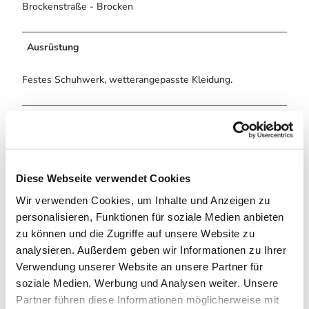
Brockenstraße - Brocken
Ausrüstung
Festes Schuhwerk, wetterangepasste Kleidung.
Anreise & Parken
Anfahrt
Über die B4 von Bad Harzburg kommend, über die B242
Diese Webseite verwendet Cookies
von Braunlage aus kommend oder über die L504 aus
Altenau.
Wir verwenden Cookies, um Inhalte und Anzeigen zu
personalisieren, Funktionen für soziale Medien anbieten
Parken
zu können und die Zugriffe auf unsere Website zu
analysieren. Außerdem geben wir Informationen zu Ihrer
Parkmöglichkeiten finden sich auf dem Großparkplatz
Verwendung unserer Website an unsere Partner für
Torfhaus (kostenpflichtig).
soziale Medien, Werbung und Analysen weiter. Unsere
Partner führen diese Informationen möglicherweise mit
Öffentliche Verkehrsmittel