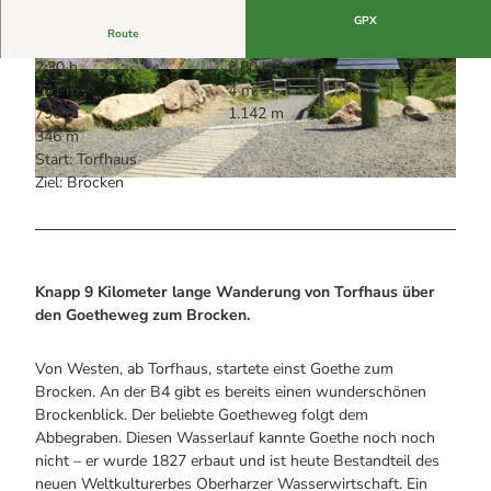
Alle Infos auf einen Blick
Bogenschiessen in Hohegeiss
Webcams
GPX
Noch lange nicht Schicht im Schacht
Route
Informationen für Gastgeberinnen
Die Eisflüsterer: Harzer Falken
Webcams
2:30 h
8,80 km
Kulinarik
Wanderführer Jörg Kühnhold
© Isabell K., Community
© Isabell K., Community
341 m
4 m
Einkaufen
796 m
1.142 m
346 m
Start: Torfhaus
Ziel: Brocken
© Harzer Tourismusverband |
CC-BY
Knapp 9 Kilometer lange Wanderung von Torfhaus über
den Goetheweg zum Brocken.
Von Westen, ab Torfhaus, startete einst Goethe zum
Brocken. An der B4 gibt es bereits einen wunderschönen
Brockenblick. Der beliebte Goetheweg folgt dem
Abbegraben. Diesen Wasserlauf kannte Goethe noch noch
nicht – er wurde 1827 erbaut und ist heute Bestandteil des
neuen Weltkulturerbes Oberharzer Wasserwirtschaft. Ein