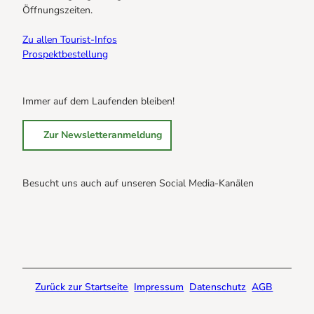
Öffnungszeiten.
Zu allen Tourist-Infos
Prospektbestellung
Immer auf dem Laufenden bleiben!
Zur Newsletteranmeldung
Besucht uns auch auf unseren Social Media-Kanälen
B
B
B
r
r
r
a
a
a
u
u
u
n
n
n
Zurück zur Startseite
Impressum
Datenschutz
AGB
l
l
l
a
a
a