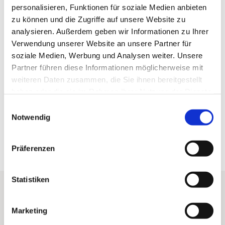
2
personalisieren, Funktionen für soziale Medien anbieten
Sehenswertes
zu können und die Zugriffe auf unsere Website zu
analysieren. Außerdem geben wir Informationen zu Ihrer
Touren
Verwendung unserer Website an unsere Partner für
soziale Medien, Werbung und Analysen weiter. Unsere
Partner führen diese Informationen möglicherweise mit
weiteren Daten zusammen, die Sie ihnen bereitgestellt
Kontaktdaten
haben oder die sie im Rahmen Ihrer Nutzung der Dienste
37444
Sankt Andreasberg
gesammelt haben. Sie geben Einwilligung zu unseren
E
Cookies, wenn Sie unsere Webseite weiterhin nutzen.
Notwendig
Anreise mit dem Auto
i
n
Anreise mit öffentlichen Verkehrsmitteln
w
Präferenzen
i
l
l
Statistiken
i
Shortcuts
g
Marketing
u
Startseite