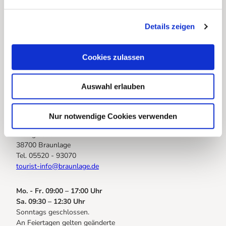
n
g
Details zeigen
s
Webcams
a
Infos für Gastgeberinnen
u
Cookies zulassen
s
Infos zur Anreise (Sanierung B27 im Bereich OD Braunlage)
w
Auswahl erlauben
a
Euer Draht zu uns
h
l
Nur notwendige Cookies verwenden
Braunlage Tourismus Marketing
Elbingeröder Str. 17
38700 Braunlage
Tel. 05520 - 93070
tourist-info@braunlage.de
Mo. - Fr. 09:00 – 17:00 Uhr
Sa. 09:30 – 12:30 Uhr
Sonntags geschlossen.
An Feiertagen gelten geänderte