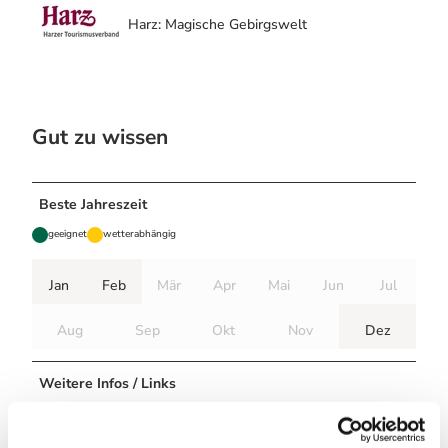
Harz: Magische Gebirgswelt
Gut zu wissen
Beste Jahreszeit
geeignet
wetterabhängig
Jan
Feb
Mär
Apr
Mai
Jun
Jul
Aug
Sep
Okt
Nov
Dez
Weitere Infos / Links
Tourist-Information Hahnenklee