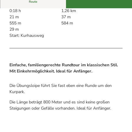
Alle Infos auf einen Blick
Bogenschiessen in Hohegeiss
Route
Webcams
Noch lange nicht Schicht im Schacht
0:18 h
1,26 km
Informationen für Gastgeberinnen
Die Eisflüsterer: Harzer Falken
21 m
37 m
Webcams
Kulinarik
Wanderführer Jörg Kühnhold
555 m
584 m
Einkaufen
29 m
Start: Kurhausweg
Einfache, familiengerechte Rundtour im klassischen Stil.
Mit Einkehrmöglichkeit. Ideal für Anfänger.
Die Übungsloipe führt Sie fast eben eine Runde um den
Kurpark.
Die Länge beträgt 800 Meter und es sind keine großen
Steigungen oder Gefälle vorhanden. Ideal für Anfänger.