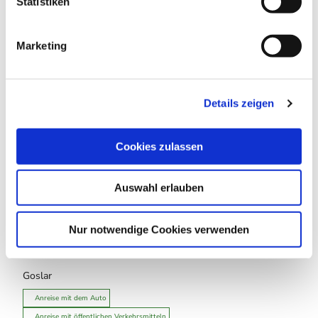
l
Statistiken
In der Nähe
Auf der Karte anschauen
i
g
Marketing
u
Sehenswertes
n
g
Touren
Details zeigen
s
a
u
Cookies zulassen
s
w
outdooractive
Auswahl erlauben
a
h
Diese Webseite nutzt Technologien und Inhalte der
l
Outdooractive Plattform.
Nur notwendige Cookies verwenden
Kontaktdaten
Goslar
Anreise mit dem Auto
Anreise mit öffentlichen Verkehrsmitteln