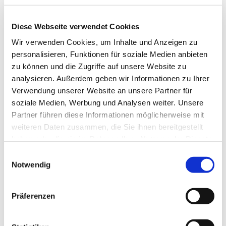
Kurhausweg 7
38644 Goslar-Hahnenklee
info@hahnenklee.de
Diese Webseite verwendet Cookies
www.hahnenklee.de
Wir verwenden Cookies, um Inhalte und Anzeigen zu
personalisieren, Funktionen für soziale Medien anbieten
Autor:in
zu können und die Zugriffe auf unsere Website zu
analysieren. Außerdem geben wir Informationen zu Ihrer
Harzer Tourismusverband
Verwendung unserer Website an unsere Partner für
Organisation
soziale Medien, Werbung und Analysen weiter. Unsere
Partner führen diese Informationen möglicherweise mit
Harz: Magische Gebirgswelt
weiteren Daten zusammen, die Sie ihnen bereitgestellt
haben oder die sie im Rahmen Ihrer Nutzung der Dienste
Lizenz (Stammdaten)
gesammelt haben. Sie geben Einwilligung zu unseren
E
Cookies, wenn Sie unsere Webseite weiterhin nutzen.
Notwendig
i
n
w
Präferenzen
i
l