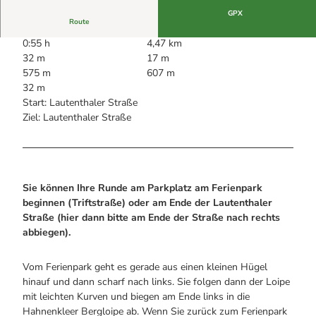
Alle Infos auf einen Blick
Bogenschiessen in Hohegeiss
Webcams
GPX
Noch lange nicht Schicht im Schacht
Route
Informationen für Gastgeberinnen
Die Eisflüsterer: Harzer Falken
Webcams
0:55 h
4,47 km
Kulinarik
Wanderführer Jörg Kühnhold
32 m
17 m
Einkaufen
575 m
607 m
32 m
Start: Lautenthaler Straße
Ziel: Lautenthaler Straße
Sie können Ihre Runde am Parkplatz am Ferienpark
beginnen (Triftstraße) oder am Ende der Lautenthaler
Straße (hier dann bitte am Ende der Straße nach rechts
abbiegen).
Vom Ferienpark geht es gerade aus einen kleinen Hügel
hinauf und dann scharf nach links. Sie folgen dann der Loipe
mit leichten Kurven und biegen am Ende links in die
Hahnenkleer Bergloipe ab. Wenn Sie zurück zum Ferienpark