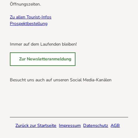
Öffnungszeiten.
Zu allen Tourist-Infos
Prospektbestellung
Immer auf dem Laufenden bleiben!
Zur Newsletteranmeldung
Besucht uns auch auf unseren Social Media-Kanälen
B
B
B
r
r
r
a
a
a
u
u
u
n
n
n
Zurück zur Startseite
Impressum
Datenschutz
AGB
l
l
l
a
a
a