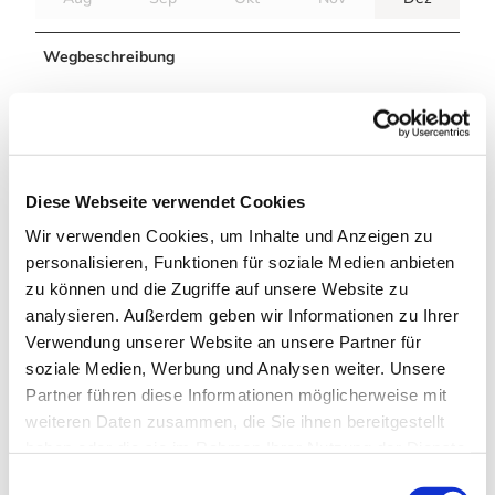
Wegbeschreibung
Sie können Ihre Runde am Parkplatz am Ferienpark
beginnen (Triftstraße) oder am Ende der Lautenthaler
Straße (hier dann bitte am Ende der Straße nach rechts
abbiegen).
Diese Webseite verwendet Cookies
Die Wiehnbachloipe ist eine Rundtour und endet somit am
Wir verwenden Cookies, um Inhalte und Anzeigen zu
Startpunkt.
personalisieren, Funktionen für soziale Medien anbieten
zu können und die Zugriffe auf unsere Website zu
Weitere Infos / Links
analysieren. Außerdem geben wir Informationen zu Ihrer
Verwendung unserer Website an unsere Partner für
Hahnenklee Tourismus GmbH
soziale Medien, Werbung und Analysen weiter. Unsere
Kurhausweg 7
Partner führen diese Informationen möglicherweise mit
38644 Goslar-Hahnenklee
weiteren Daten zusammen, die Sie ihnen bereitgestellt
Tel. 05325 51040
haben oder die sie im Rahmen Ihrer Nutzung der Dienste
info@hahnenklee.de
www.hahnenklee.de
gesammelt haben. Sie geben Einwilligung zu unseren
E