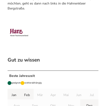
möchten, geht es dann nach links in die Hahnenkleer
Bergstraße.
Gut zu wissen
Beste Jahreszeit
geeignet
wetterabhängig
Jan
Feb
Mär
Apr
Mai
Jun
Jul
Aug
Sep
Okt
Nov
Dez