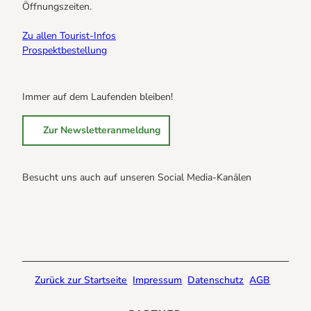
Öffnungszeiten.
Zu allen Tourist-Infos
Prospektbestellung
Immer auf dem Laufenden bleiben!
Zur Newsletteranmeldung
Besucht uns auch auf unseren Social Media-Kanälen
B
B
B
r
r
r
a
a
a
u
u
u
n
n
n
Zurück zur Startseite
Impressum
Datenschutz
AGB
l
l
l
a
a
a