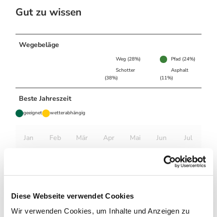
Gut zu wissen
Wegebeläge
Weg (28%)
Pfad (24%)
Schotter
Asphalt
(38%)
(11%)
Beste Jahreszeit
geeignet
wetterabhängig
Jan
Feb
Mär
Apr
Mai
Jun
Jul
Aug
Sep
Okt
Nov
Dez
Autor:in
Diese Webseite verwendet Cookies
Tourist-Informationen Oberharz
Wir verwenden Cookies, um Inhalte und Anzeigen zu