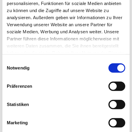
Organisation
personalisieren, Funktionen für soziale Medien anbieten
zu können und die Zugriffe auf unsere Website zu
Harz: Magische Gebirgswelt
analysieren. Außerdem geben wir Informationen zu Ihrer
Verwendung unserer Website an unsere Partner für
Lizenz (Stammdaten)
soziale Medien, Werbung und Analysen weiter. Unsere
Partner führen diese Informationen möglicherweise mit
weiteren Daten zusammen, die Sie ihnen bereitgestellt
haben oder die sie im Rahmen Ihrer Nutzung der Dienste
gesammelt haben. Sie geben Einwilligung zu unseren
E
Cookies, wenn Sie unsere Webseite weiterhin nutzen.
Notwendig
i
n
In der Nähe
Auf der Karte anschauen
w
Präferenzen
i
l
Sehenswertes
l
Statistiken
i
Touren
g
Marketing
u