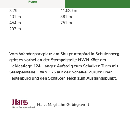
Alle Infos auf einen Blick
Bogenschiessen in Hohegeiss
Route
Webcams
Noch lange nicht Schicht im Schacht
3:25 h
11,63 km
Informationen für Gastgeberinnen
Die Eisflüsterer: Harzer Falken
401 m
381 m
Webcams
Kulinarik
Wanderführer Jörg Kühnhold
454 m
751 m
Einkaufen
297 m
Vom Wanderparkplatz am Skulpturenpfad in Schulenberg
geht es vorbei an der Stempelstelle HWN Köte am
Heidestiege 124. Langer Aufsteig zum Schalker Turm mit
Stempelstelle HWN 125 auf der Schalke. Zurück über
Festenburg und den Schalker Teich zum Ausgangspunkt.
Harz: Magische Gebirgswelt