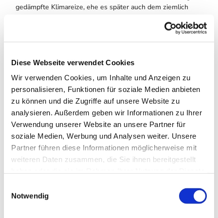
gedämpfte Klimareize, ehe es später auch dem ziemlich
sonnigen Weg durch den Ort reizintensiver wird. Es
herrschen selten Wärmebelastungen und im Winter
vermehrt Klimareize.
Die Anforderungen aufgrund des Weges sind gering, die
Diese Webseite verwendet Cookies
Anforderungen aufgrund des Klimas mittel. Bei einem
Körpergewicht von 75Kg liegt der durchschnittliche
Wir verwenden Cookies, um Inhalte und Anzeigen zu
Energieverbrauch bei ca. 190kcal.
personalisieren, Funktionen für soziale Medien anbieten
zu können und die Zugriffe auf unsere Website zu
analysieren. Außerdem geben wir Informationen zu Ihrer
Weitere Infos / Links
Verwendung unserer Website an unsere Partner für
Tourist-Information Altenau
soziale Medien, Werbung und Analysen weiter. Unsere
Hüttenstraße 9
Partner führen diese Informationen möglicherweise mit
38707 Altenau
weiteren Daten zusammen, die Sie ihnen bereitgestellt
Tel. 05328 8020
www.oberharz.de
haben oder die sie im Rahmen Ihrer Nutzung der Dienste
gesammelt haben. Sie geben Einwilligung zu unseren
E
Autor:in
Cookies, wenn Sie unsere Webseite weiterhin nutzen.
Notwendig
i
Tourist-Informationen Oberharz
n