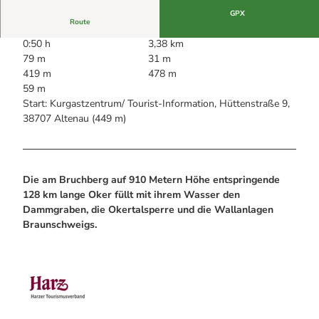
Alle Infos auf einen Blick
Bogenschiessen in Hohegeiss
Webcams
GPX
Noch lange nicht Schicht im Schacht
Route
Informationen für Gastgeberinnen
Die Eisflüsterer: Harzer Falken
Webcams
0:50 h
3,38 km
Kulinarik
Wanderführer Jörg Kühnhold
79 m
31 m
Einkaufen
419 m
478 m
59 m
Start: Kurgastzentrum/ Tourist-Information, Hüttenstraße 9,
38707 Altenau (449 m)
Die am Bruchberg auf 910 Metern Höhe entspringende
128 km lange Oker füllt mit ihrem Wasser den
Dammgraben, die Okertalsperre und die Wallanlagen
Braunschweigs.