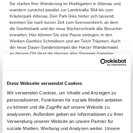
Sie starten Ihre Wanderung im Marktgarten in Altenau und
wandern zunächst parallel zur Landstraße 504 bis zum
Kräuterpark Altenau. Den Park links hinter sich lassend,
kommen Sie nach kurzer Zeit zum Seerosenteich, an dem
die Goethebank und der neue Bücherschrank alle Besucher
erwarten. Hier können Sie eine Pause einlegen, in den
Werken Goethes Schmökern und am Teich Träumen. Auch
der neue Dauer-Sonderstempel der Harzer Wandernadel
an diesem Ort lässt die Herzen aller Stempel-Sammler
höher schlagen.
Frisch ausgeruht führt Sie die Wanderung weiter über das
Tischlertal hinauf bis zum Dammgraben. Der Graben ist
Bestandteil der "Oberharzer Wasserwirtschaft", des
Diese Webseite verwendet Cookies
historischen Energieversorgungssystems des Oberharzer
Wir verwenden Cookies, um Inhalte und Anzeigen zu
Bergbaus, das bereits seit 2010 UNESCO Weltkulturerbe
personalisieren, Funktionen für soziale Medien anbieten
ist. Parallel zur Landstraße nach Torfhaus wandern Sie
zu können und die Zugriffe auf unsere Website zu
weiter auf einem Waldweg bis zu Hedwigsblick und
überqueren die Grenze hoch hinauf in den Nationalpark
analysieren. Außerdem geben wir Informationen zu Ihrer
Harz.
Verwendung unserer Website an unsere Partner für
soziale Medien, Werbung und Analysen weiter. Unsere
Nach der Überquerung der Torfhaus-Straße wandern Sie