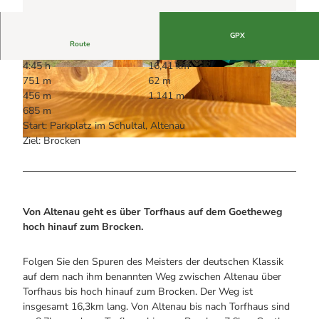
Alle Infos auf einen Blick
Bogenschiessen in Hohegeiss
Webcams
Noch lange nicht Schicht im Schacht
Informationen für Gastgeberinnen
Die Eisflüsterer: Harzer Falken
GPX
Webcams
Kulinarik
Route
Wanderführer Jörg Kühnhold
Einkaufen
4:45 h
16,41 km
© Tourist-Informationen Oberharz, Harz: Magis
© Tourist-Informationen Oberharz, Harz: Magis
751 m
62 m
che Gebirgswelt
che Gebirgswelt
456 m
1.141 m
685 m
Start: Parkplatz im Schultal, Altenau
Ziel: Brocken
© Tourist-Informationen Oberharz, Harz: Magische Gebirgswelt
Von Altenau geht es über Torfhaus auf dem Goetheweg
hoch hinauf zum Brocken.
Folgen Sie den Spuren des Meisters der deutschen Klassik
auf dem nach ihm benannten Weg zwischen Altenau über
Torfhaus bis hoch hinauf zum Brocken. Der Weg ist
insgesamt 16,3km lang. Von Altenau bis nach Torfhaus sind