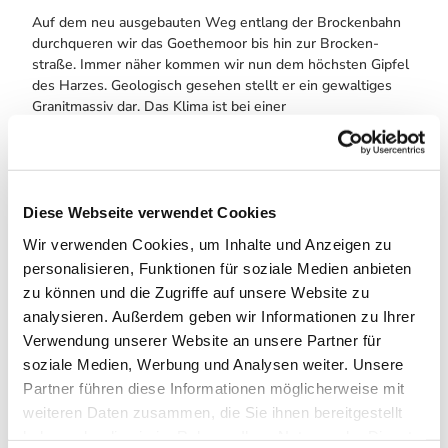
Auf dem neu ausgebauten Weg entlang der Brockenbahn
durchqueren wir das Goethemoor bis hin zur Brocken­
straße. Immer näher kommen wir nun dem höchsten Gipfel
des Harzes. Geologisch gesehen stellt er ein gewaltiges
Granitmassiv dar. Das Klima ist bei einer
Jahresdurchschnittstemperatur von ca. 4 °C, ca. 300 Tagen
mit Nebel und hohen Windgeschwindigkeiten extrem rau
und entspricht in etwa dem der Alpen in 2.000 m Höhe. So
kommt es, dass wir in ca. 1.100 m Höhe die Waldgrenze
des Brockens passieren. Als nördlichste natürliche alpine
Diese Webseite verwendet Cookies
Waldgrenze in Zentraleuropa ist sie besonders
Wir verwenden Cookies, um Inhalte und Anzeigen zu
schutzwürdig. Oberhalb der Waldgrenze wächst eine
personalisieren, Funktionen für soziale Medien anbieten
zwergstrauch- und grasreiche Bergheide.
zu können und die Zugriffe auf unsere Website zu
analysieren. Außerdem geben wir Informationen zu Ihrer
Oben angekommen empfehlen wir Ihnen den Besuch des
Brocken­hauses, das als Nationalparkhaus täglich geöffnet
Verwendung unserer Website an unsere Partner für
hat. Mit seinen zahlreichen Präsentationen gibt es Auskunft
soziale Medien, Werbung und Analysen weiter. Unsere
über den Nationalpark Harz, Flora, Fauna und Geologie, aber
Partner führen diese Informationen möglicherweise mit
auch über die wechselhafte Geschichte des Berges.
weiteren Daten zusammen, die Sie ihnen bereitgestellt
Weitere Informationen zur Brockenkuppe können Sie im
haben oder die sie im Rahmen Ihrer Nutzung der Dienste
Faltblatt „Der Brocken im Nationalpark Harz“ nachlesen.