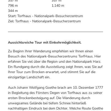
Alle Infos auf einen Blick
357 m
357 m
Bogenschiessen in Hohegeiss
Webcams
796 m
1.140 m
Noch lange nicht Schicht im Schacht
Informationen für Gastgeberinnen
344 m
Die Eisflüsterer: Harzer Falken
Webcams
Kulinarik
Start: Torfhaus - Nationalpark-Besucherzentrum
Wanderführer Jörg Kühnhold
Einkaufen
Ziel: Torfhaus - Nationalpark-Besucherzentrum
Aussichtsreiche Tour mit Einkehrmöglichkeit.
Zu Beginn Ihrer Wanderung empfehlen wir Ihnen einen
Besuch des Nationalpark-Besucherzentrums TorfHaus. Hier
erfahren Sie viel über die Region und den Nationalpark Harz.
Ein Rundgang durch die Ausstellung zeigt Ihnen, was Sie auf
Ihrer Tour zum Brocken erwartet, und stimmt Sie auf die
einzigartige Landschaft ein.
Auch Johann Wolfgang Goethe brach am 10. Dezember 1777
in Begleitung des Försters Degen von Torfhaus aus zu seiner
ersten Brockenbesteigung auf. Die Wanderung durch
unwegsames Gelände bei tiefem Schnee hinterließ
nachhaltigen Eindruck bei dem Dichter. Welche Route Goethe