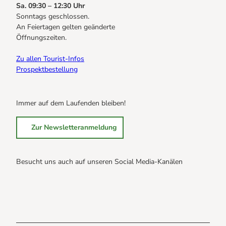
Sa. 09:30 – 12:30 Uhr
Sonntags geschlossen.
An Feiertagen gelten geänderte
Öffnungszeiten.
Zu allen Tourist-Infos
Prospektbestellung
Immer auf dem Laufenden bleiben!
Zur Newsletteranmeldung
Besucht uns auch auf unseren Social Media-Kanälen
B
B
B
r
r
r
a
a
a
u
u
u