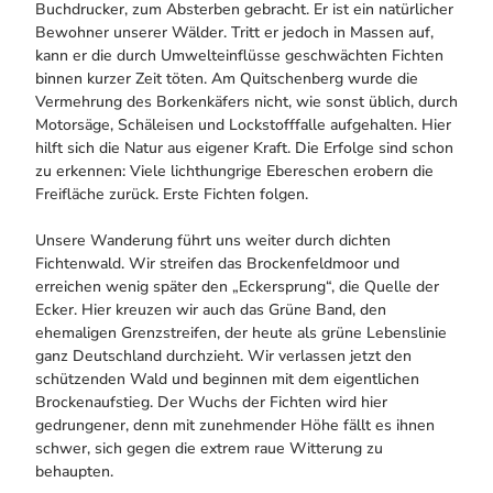
Buchdrucker, zum Absterben gebracht. Er ist ein natürlicher
Bewohner unserer Wälder. Tritt er jedoch in Massen auf,
kann er die durch Umwelteinflüsse geschwächten Fichten
binnen kurzer Zeit töten. Am Quitschenberg wurde die
Vermehrung des Borkenkäfers nicht, wie sonst üblich, durch
Motorsäge, Schäleisen und Lockstofffalle aufgehalten. Hier
hilft sich die Natur aus eigener Kraft. Die Erfolge sind schon
zu erkennen: Viele lichthun­grige Ebereschen erobern die
Freifläche zurück. Erste Fichten folgen.
Unsere Wanderung führt uns weiter durch dichten
Fichtenwald. Wir streifen das Brockenfeldmoor und
erreichen wenig später den „Eckersprung“, die Quelle der
Ecker. Hier kreuzen wir auch das Grüne Band, den
ehemaligen Grenzstreifen, der heute als grüne Lebenslinie
ganz Deutschland durchzieht. Wir verlassen jetzt den
schüt­zenden Wald und beginnen mit dem eigentlichen
Brockenaufstieg. Der Wuchs der Fichten wird hier
gedrungener, denn mit zunehmender Höhe fällt es ihnen
schwer, sich gegen die extrem raue Witterung zu
behaupten.