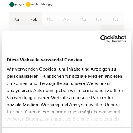
geeignet
wetterabhängig
Jan
Feb
Mär
Apr
Mai
Jun
Jul
Aug
Sep
Okt
Nov
Dez
Anreise & Parken
Parken
Diese Webseite verwendet Cookies
Großer Torfhausparkplatz
Wir verwenden Cookies, um Inhalte und Anzeigen zu
personalisieren, Funktionen für soziale Medien anbieten
Weitere Infos / Links
zu können und die Zugriffe auf unsere Website zu
analysieren. Außerdem geben wir Informationen zu Ihrer
Tourist-Information Torfhaus
Verwendung unserer Website an unsere Partner für
Alte Torfhausstraße 1
38667 Altenau OT Torfhaus
soziale Medien, Werbung und Analysen weiter. Unsere
Tel. 05320 2290450
Partner führen diese Informationen möglicherweise mit
info@oberharz.de
weiteren Daten zusammen, die Sie ihnen bereitgestellt
www.oberharz.de
haben oder die sie im Rahmen Ihrer Nutzung der Dienste