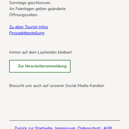
Sonntags geschlossen.
An Feiertagen gelten geänderte
Öffnungszeiten.
Zu allen Tourist-Infos
Prospektbestellung
Immer auf dem Laufenden bleiben!
Zur Newsletteranmeldung
Besucht uns auch auf unseren Social Media-Kanälen
B
B
B
r
r
r
a
a
a
u
u
u
n
n
n
Zurück zur Startseite
Impressum
Datenschutz
AGB