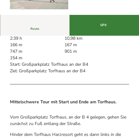
Alle Infos auf einen Blick
Bogenschiessen in Hohegeiss
Webcams
Noch lange nicht Schicht im Schacht
Informationen für Gastgeberinnen
© Michael Weiß
Die Eisflüsterer: Harzer Falken
Webcams
Kulinarik
Wanderführer Jörg Kühnhold
GPX
Einkaufen
Route
2:39 h
10,98 km
166 m
167 m
747 m
901 m
154 m
Start: Großparkplatz Torfhaus an der B4
Ziel: Großparkplatz Torfhaus an der B4
Mittelschwere Tour mit Start und Ende am Torfhaus.
Vom Großparkplatz Torfhaus, an der B 4 gelegen, gehen Sie
zunächst zu Fuß entlang der Straße.
Hinder dem Torfhaus Harzresort geht es dann links in die