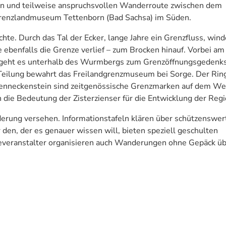
hen und teilweise anspruchsvollen Wanderroute zwischen dem
renzlandmuseum Tettenborn (Bad Sachsa) im Süden.
e. Durch das Tal der Ecker, lange Jahre ein Grenzfluss, wind
 ebenfalls die Grenze verlief – zum Brocken hinauf. Vorbei am
n, geht es unterhalb des Wurmbergs zum Grenzöffnungsgedenk
Teilung bewahrt das Freilandgrenzmuseum bei Sorge. Der Rin
 Benneckenstein sind zeitgenössische Grenzmarken auf dem W
n die Bedeutung der Zisterzienser für die Entwicklung der Regi
erung versehen. Informationstafeln klären über schützenswer
den, der es genauer wissen will, bieten speziell geschulten
severanstalter organisieren auch Wanderungen ohne Gepäck ü