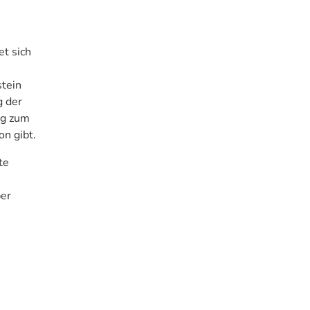
et sich
stein
g der
eg zum
on gibt.
te
ber