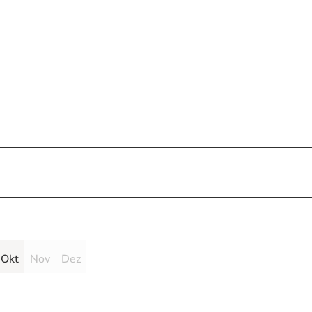
Okt
Nov
Dez