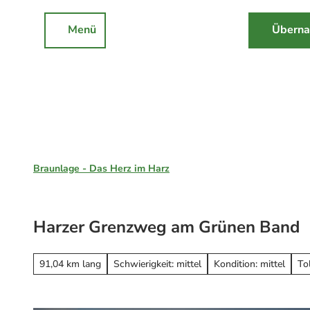
Z
u
Menü
Überna
Rathaus
Events
Suche
m
I
n
h
a
l
Braunlage, St. Andreasberg & Hohegeiß
t
Braunlage - Das Herz im Harz
Unsere Region
Braunlage
Harzer Grenzweg am Grünen Band
Sankt Andreasberg
Erleben
Hohegeiß
Alle Erlebnisse
91,04 km lang
Schwierigkeit: mittel
Kondition: mittel
To
Nationalpark Harz
Wandern
Online-Buchung
Mountainbiken
Online buchen