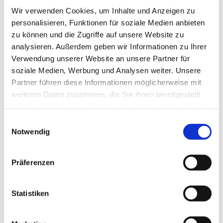
über L87
Wir verwenden Cookies, um Inhalte und Anzeigen zu
personalisieren, Funktionen für soziale Medien anbieten
Parken
zu können und die Zugriffe auf unsere Website zu
Wanderparkplätze: Hornburg "Auf dem Hagenberg,
analysieren. Außerdem geben wir Informationen zu Ihrer
Hoppenstedt "Am alten Bahnhof", Osterwieck "An der
Verwendung unserer Website an unsere Partner für
Fallsteinklause"
soziale Medien, Werbung und Analysen weiter. Unsere
Partner führen diese Informationen möglicherweise mit
Öffentliche Verkehrsmittel
weiteren Daten zusammen, die Sie ihnen bereitgestellt
Informationen zur Anreise mit dem Bus unter www.insa.de
haben oder die sie im Rahmen Ihrer Nutzung der Dienste
gesammelt haben. Sie geben Einwilligung zu unseren
E
Cookies, wenn Sie unsere Webseite weiterhin nutzen.
Notwendig
Weitere Infos / Links
i
n
Stadt Hornburg, Stadtmarketing Hornburg / Amt für
w
Präferenzen
Tourismus
i
Pfarrhofstraße 5
l
38315 Hornburg
l
Statistiken
Tel. 05334 94910
i
www.hornburg-erleben.de
g