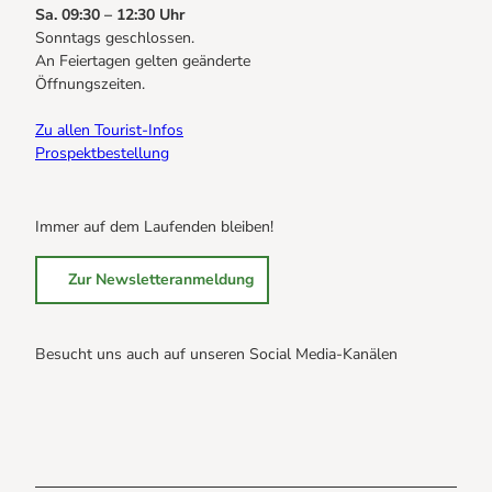
Sa. 09:30 – 12:30 Uhr
Sonntags geschlossen.
An Feiertagen gelten geänderte
Öffnungszeiten.
Zu allen Tourist-Infos
Prospektbestellung
Immer auf dem Laufenden bleiben!
Zur Newsletteranmeldung
Besucht uns auch auf unseren Social Media-Kanälen
B
B
B
r
r
r
a
a
a
u
u
u