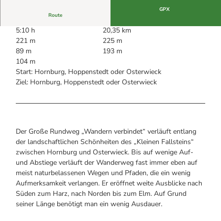
Alle Infos auf einen Blick
Bogenschiessen in Hohegeiss
Webcams
GPX
Noch lange nicht Schicht im Schacht
Route
Informationen für Gastgeberinnen
Die Eisflüsterer: Harzer Falken
Webcams
5:10 h
20,35 km
Kulinarik
Wanderführer Jörg Kühnhold
221 m
225 m
Einkaufen
89 m
193 m
104 m
Start: Hornburg, Hoppenstedt oder Osterwieck
Ziel: Hornburg, Hoppenstedt oder Osterwieck
Der Große Rundweg „Wandern verbindet“ verläuft entlang
der landschaftlichen Schönheiten des „Kleinen Fallsteins“
zwischen Hornburg und Osterwieck. Bis auf wenige Auf-
und Abstiege verläuft der Wanderweg fast immer eben auf
meist naturbelassenen Wegen und Pfaden, die ein wenig
Aufmerksamkeit verlangen. Er eröffnet weite Ausblicke nach
Süden zum Harz, nach Norden bis zum Elm. Auf Grund
seiner Länge benötigt man ein wenig Ausdauer.