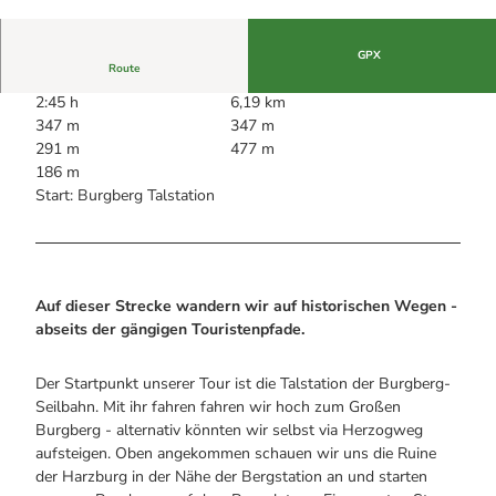
Alle Infos auf einen Blick
Bogenschiessen in Hohegeiss
© Gemeinde Bad Harzburg, Gemeinde Bad Har
zburg
Webcams
Noch lange nicht Schicht im Schacht
Informationen für Gastgeberinnen
Die Eisflüsterer: Harzer Falken
GPX
Webcams
Kulinarik
Route
Wanderführer Jörg Kühnhold
Einkaufen
2:45 h
6,19 km
347 m
347 m
291 m
477 m
186 m
Start: Burgberg Talstation
Auf dieser Strecke wandern wir auf historischen Wegen -
abseits der gängigen Touristenpfade.
Der Startpunkt unserer Tour ist die Talstation der Burgberg-
Seilbahn. Mit ihr fahren fahren wir hoch zum Großen
Burgberg - alternativ könnten wir selbst via Herzogweg
aufsteigen. Oben angekommen schauen wir uns die Ruine
der Harzburg in der Nähe der Bergstation an und starten