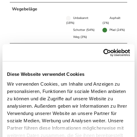
Wegebeläge
Unbekannt
Asphalt
(18%)
(1%)
Schotter (54%)
Pfad (24%)
Weg (3%)
Beste Jahreszeit
geeignet
wetterabhängig
Diese Webseite verwendet Cookies
Jan
Feb
Mär
Apr
Mai
Jun
Jul
Wir verwenden Cookies, um Inhalte und Anzeigen zu
Aug
Sep
Okt
Nov
Dez
personalisieren, Funktionen für soziale Medien anbieten
zu können und die Zugriffe auf unsere Website zu
Anreise & Parken
analysieren. Außerdem geben wir Informationen zu Ihrer
Verwendung unserer Website an unsere Partner für
Anfahrt
soziale Medien, Werbung und Analysen weiter. Unsere
Anfahrt über die A395, weiter auf der B4, direkt nach Bad
Partner führen diese Informationen möglicherweise mit
Harzburg
weiteren Daten zusammen, die Sie ihnen bereitgestellt