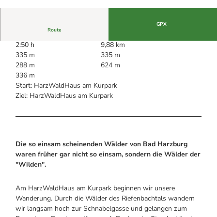
Alle Infos auf einen Blick
Bogenschiessen in Hohegeiss
© best mountain artists |
CC-BY
Webcams
Noch lange nicht Schicht im Schacht
Informationen für Gastgeberinnen
Die Eisflüsterer: Harzer Falken
GPX
Webcams
Kulinarik
Route
Wanderführer Jörg Kühnhold
Einkaufen
2:50 h
9,88 km
335 m
335 m
288 m
624 m
336 m
Start: HarzWaldHaus am Kurpark
Ziel: HarzWaldHaus am Kurpark
Die so einsam scheinenden Wälder von Bad Harzburg
waren früher gar nicht so einsam, sondern die Wälder der
"Wilden".
Am HarzWaldHaus am Kurpark beginnen wir unsere
Wanderung. Durch die Wälder des Riefenbachtals wandern
wir langsam hoch zur Schnabelgasse und gelangen zum