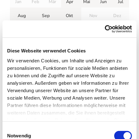
Jan
Feb
Mär
Apr
Mai
Jun
Jul
Aug
Sep
Okt
Nov
Dez
Anreise & Parken
Anfahrt
Diese Webseite verwendet Cookies
Anfahrt auf der A395, weiter über die B4 bis nach Bad
Harzburg
Wir verwenden Cookies, um Inhalte und Anzeigen zu
personalisieren, Funktionen für soziale Medien anbieten
Parken
zu können und die Zugriffe auf unsere Website zu
analysieren. Außerdem geben wir Informationen zu Ihrer
Gebührenpflichtige öffentliche Parkplätze gibt es auf dem
Verwendung unserer Website an unsere Partner für
Großparkplatz an der B 4 und am Berliner Platz, an der
soziale Medien, Werbung und Analysen weiter. Unsere
Burgberg-Seilbahn und gegenüber dem Kurhaus Bad
Harzburg.
Partner führen diese Informationen möglicherweise mit
weiteren Daten zusammen, die Sie ihnen bereitgestellt
haben oder die sie im Rahmen Ihrer Nutzung der Dienste
Weitere Infos / Links
gesammelt haben. Sie geben Einwilligung zu unseren
E
Cookies, wenn Sie unsere Webseite weiterhin nutzen.
Notwendig
i
Tourist-Information Bad Harzburg