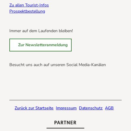
Zu allen Tourist-Infos
Prospektbestellung
Immer auf dem Laufenden bleiben!
Zur Newsletteranmeldung
Besucht uns auch auf unseren Social Media-Kanälen
B
B
B
r
r
r
a
a
a
u
u
u
n
n
n
Zurück zur Startseite
Impressum
Datenschutz
AGB
l
l
l
a
a
a
g
g
g
e
e
e