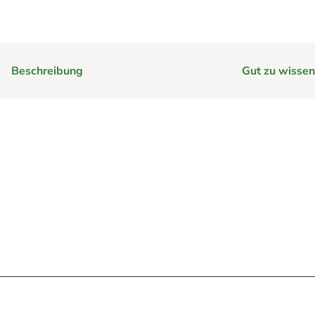
e
Beschreibung
Gut zu wissen
im Harz hilft
rg im Harz
Webcams