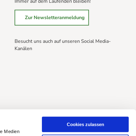
Immer auf dem Laufenden bleiben!
Zur Newsletteranmeldung
Besucht uns auch auf unseren Social Media-
Kanälen
B
B
B
r
r
r
a
a
a
u
u
u
n
n
n
l
l
l
a
a
a
g
g
g
e
e
e
Cookies zulassen
@
@
@
le Medien