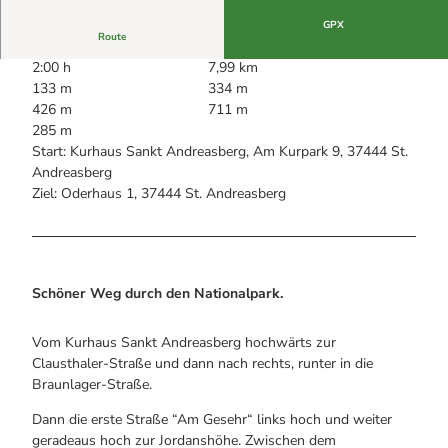
Alle Infos auf einen Blick
Bogenschiessen in Hohegeiss
Webcams
GPX
Noch lange nicht Schicht im Schacht
Route
Informationen für Gastgeberinnen
Die Eisflüsterer: Harzer Falken
Webcams
Kulinarik
2:00 h
7,99 km
Wanderführer Jörg Kühnhold
Einkaufen
133 m
334 m
426 m
711 m
285 m
Start: Kurhaus Sankt Andreasberg, Am Kurpark 9, 37444 St.
Andreasberg
Ziel: Oderhaus 1, 37444 St. Andreasberg
Schöner Weg durch den Nationalpark.
Vom Kurhaus Sankt Andreasberg hochwärts zur
Clausthaler-Straße und dann nach rechts, runter in die
Braunlager-Straße.
Dann die erste Straße “Am Gesehr“ links hoch und weiter
geradeaus hoch zur Jordanshöhe. Zwischen dem