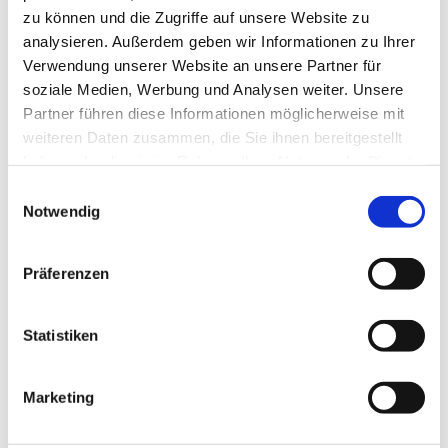
'
www.sanktandreasberg.de
zu können und die Zugriffe auf unsere Website zu
analysieren. Außerdem geben wir Informationen zu Ihrer
Autor:in
Verwendung unserer Website an unsere Partner für
soziale Medien, Werbung und Analysen weiter. Unsere
Harzer Tourismusverband
Partner führen diese Informationen möglicherweise mit
Organisation
weiteren Daten zusammen, die Sie ihnen bereitgestellt
haben oder die sie im Rahmen Ihrer Nutzung der Dienste
Harz: Magische Gebirgswelt
gesammelt haben. Sie geben Einwilligung zu unseren
E
Cookies, wenn Sie unsere Webseite weiterhin nutzen.
Notwendig
Lizenz (Stammdaten)
i
n
w
Präferenzen
i
l
Karte
l
Statistiken
i
Der Harz "Wintersportkarte - wetterfest" Maßstab 1 : 50
g
000 offizielle Karte des Harzer Loipenverbundes
Marketing
u
Topografische Karte mit Höhenstufen unter transparenter
Walddarstellung und Höhenlinen, UTM-Gitter, Loipen,
n