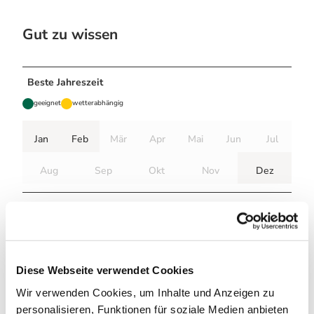
Gut zu wissen
Beste Jahreszeit
geeignet
wetterabhängig
Jan
Feb
Mär
Apr
Mai
Jun
Jul
Aug
Sep
Okt
Nov
Dez
Weitere Infos / Links
Tourist-Information Sankt Andreasberg
Am Kurpark 9
37444 Sankt Andreasberg
Diese Webseite verwendet Cookies
Telefon: 05582 8033
Wir verwenden Cookies, um Inhalte und Anzeigen zu
tourist-info@sanktandreasberg.de
personalisieren, Funktionen für soziale Medien anbieten