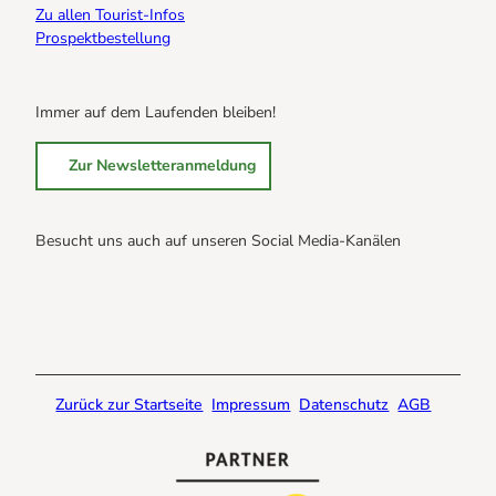
Zu allen Tourist-Infos
Prospektbestellung
Immer auf dem Laufenden bleiben!
Zur Newsletteranmeldung
Besucht uns auch auf unseren Social Media-Kanälen
B
B
B
r
r
r
a
a
a
u
u
u
n
n
n
Zurück zur Startseite
Impressum
Datenschutz
AGB
l
l
l
a
a
a
g
g
g
e
e
e