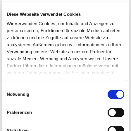
Braunlage Tourismus Marketing GmbH
Diese Webseite verwendet Cookies
Organisation
Wir verwenden Cookies, um Inhalte und Anzeigen zu
Braunlage Tourismus Marketing GmbH
personalisieren, Funktionen für soziale Medien anbieten
zu können und die Zugriffe auf unsere Website zu
Lizenz (Stammdaten)
analysieren. Außerdem geben wir Informationen zu Ihrer
Braunlage Tourismus Marketing GmbH
Verwendung unserer Website an unsere Partner für
soziale Medien, Werbung und Analysen weiter. Unsere
Partner führen diese Informationen möglicherweise mit
weiteren Daten zusammen, die Sie ihnen bereitgestellt
haben oder die sie im Rahmen Ihrer Nutzung der Dienste
gesammelt haben. Sie geben Einwilligung zu unseren
E
Cookies, wenn Sie unsere Webseite weiterhin nutzen.
Notwendig
In der Nähe
i
Auf der Karte anschauen
n
w
Präferenzen
i
Veranstaltung
l
l
Statistiken