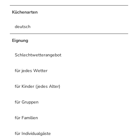
Bogenschiessen in Hohegeiss
Alle Infos auf einen Blick
Noch lange nicht Schicht im Schacht
Webcams
Küchenarten
Die Eisflüsterer: Harzer Falken
Informationen für Gastgeberinnen
Wanderführer Jörg Kühnhold
Kulinarik
deutsch
Einkaufen
Eignung
Schlechtwetterangebot
Webcams
für jedes Wetter
für Kinder (jedes Alter)
für Gruppen
für Familien
für Individualgäste