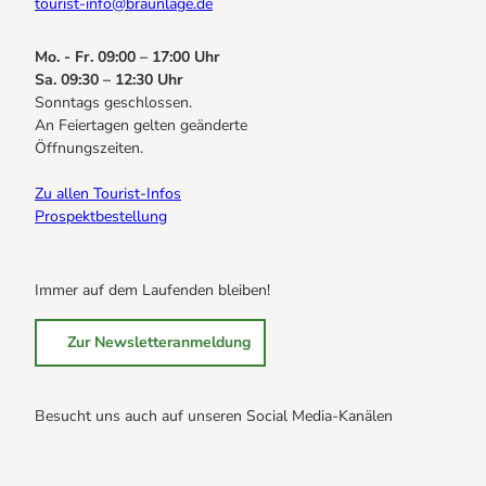
tourist-info@braunlage.de
Mo. - Fr. 09:00 – 17:00 Uhr
Sa. 09:30 – 12:30 Uhr
Sonntags geschlossen.
An Feiertagen gelten geänderte
Öffnungszeiten.
Zu allen Tourist-Infos
Prospektbestellung
Immer auf dem Laufenden bleiben!
Zur Newsletteranmeldung
Besucht uns auch auf unseren Social Media-Kanälen
B
B
B