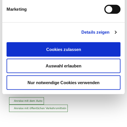
g
In der Nähe
Marketing
Auf der Karte anschauen
u
n
g
Veranstaltung
Details zeigen
s
a
Essen & Trinken
u
Cookies zulassen
s
w
Auswahl erlauben
a
Veranstaltungsort
h
Rathausscheune
l
Nur notwendige Cookies verwenden
Dr.-Willi-Bergmann-Str. 23
37444
Sankt Andreasberg
Anreise mit dem Auto
Anreise mit öffentlichen Verkehrsmitteln