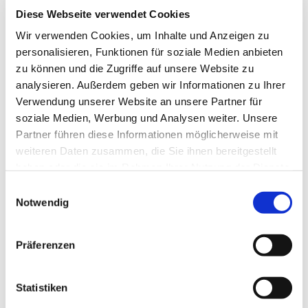
Diese Webseite verwendet Cookies
für Gruppen
Wir verwenden Cookies, um Inhalte und Anzeigen zu
personalisieren, Funktionen für soziale Medien anbieten
für Individualgäste
zu können und die Zugriffe auf unsere Website zu
Autor:in
analysieren. Außerdem geben wir Informationen zu Ihrer
Verwendung unserer Website an unsere Partner für
Braunlage Tourismus Marketing GmbH
soziale Medien, Werbung und Analysen weiter. Unsere
Partner führen diese Informationen möglicherweise mit
Organisation
weiteren Daten zusammen, die Sie ihnen bereitgestellt
Braunlage Tourismus Marketing GmbH
haben oder die sie im Rahmen Ihrer Nutzung der Dienste
gesammelt haben. Sie geben Einwilligung zu unseren
E
Lizenz (Stammdaten)
Cookies, wenn Sie unsere Webseite weiterhin nutzen.
Notwendig
i
Braunlage Tourismus Marketing GmbH
n
w
Präferenzen
i
l
l
Statistiken
i