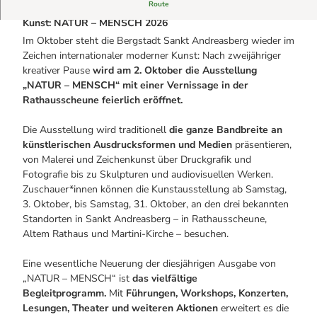
Alle Geschichten
Route
Sankt Andreasberg im Zeichen internationaler moderner
Sicherheit am Berg: Wie die Bergwacht im Harz hilft
Kunst: NATUR – MENSCH 2026
Eure Reise-Infos
Bauer Neigenfindt in Sankt Andreasberg im Harz
Im Oktober steht die Bergstadt Sankt Andreasberg wieder im
Alle Infos auf einen Blick
Bogenschiessen in Hohegeiss
Zeichen internationaler moderner Kunst: Nach zweijähriger
Webcams
Noch lange nicht Schicht im Schacht
kreativer Pause
wird am 2. Oktober die Ausstellung
Informationen für Gastgeberinnen
Die Eisflüsterer: Harzer Falken
Webcams
„NATUR – MENSCH“ mit einer Vernissage in der
Kulinarik
Wanderführer Jörg Kühnhold
Rathausscheune feierlich eröffnet.
Einkaufen
Die Ausstellung wird traditionell
die ganze Bandbreite an
künstlerischen Ausdrucksformen und Medien
präsentieren,
von Malerei und Zeichenkunst über Druckgrafik und
Fotografie bis zu Skulpturen und audiovisuellen Werken.
Zuschauer*innen können die Kunstausstellung ab Samstag,
3. Oktober, bis Samstag, 31. Oktober, an den drei bekannten
Standorten in Sankt Andreasberg – in Rathausscheune,
Altem Rathaus und Martini-Kirche – besuchen.
Eine wesentliche Neuerung der diesjährigen Ausgabe von
„NATUR – MENSCH“ ist
das vielfältige
Begleitprogramm.
Mit
Führungen, Workshops, Konzerten,
Lesungen, Theater und weiteren Aktionen
erweitert es die