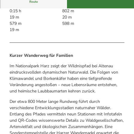
Alle Infos auf einen Blick
Bogenschiessen in Hohegeiss
Route
Webcams
Noch lange nicht Schicht im Schacht
0:15 h
802 m
Informationen für Gastgeberinnen
Die Eisflüsterer: Harzer Falken
19 m
20 m
Webcams
Kulinarik
Wanderführer Jörg Kühnhold
579 m
598 m
Einkaufen
19 m
Kurzer Wanderweg für Familien
Im Nationalpark Harz zeigt der Wildnispfad bei Altenau
eindrucksvollden dynamischen Naturwald. Die Folgen von
Klimawandel und Borkenkäfer haben eine tiefgreifende
Veränderung angestoßen – neue Lebensräume entstehen,
und heimische Laubbaumarten kehren zurück.
Der etwa 800 Meter lange Rundweg führt durch
verschiedene Entwicklungsstadien naturnaher Wälder.
Entlang des Pfades vermitteln neun Stationen mit Infotafeln
und QR-Codes wissenswerte Details zu Waldgesellschaften,
Artenvielfalt und ökologischen Zusammenhängen. Eine
Sonderstempelstelle der Harzer Wandernadel erwartet die