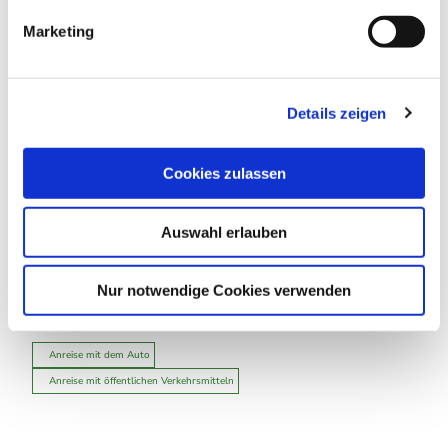
g
Marketing
u
n
g
In der Nähe
Auf der Karte anschauen
Details zeigen
s
a
u
Cookies zulassen
Touren
s
w
Auswahl erlauben
a
h
Kontaktdaten
l
Nur notwendige Cookies verwenden
Auf der Rose
38707
Schulenberg im Oberharz
Anreise mit dem Auto
Anreise mit öffentlichen Verkehrsmitteln