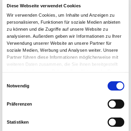
Diese Webseite verwendet Cookies
Beste Jahreszeit
Wir verwenden Cookies, um Inhalte und Anzeigen zu
geeignet
wetterabhängig
personalisieren, Funktionen für soziale Medien anbieten
zu können und die Zugriffe auf unsere Website zu
Jan
Feb
Mär
Apr
Mai
Jun
Jul
analysieren. Außerdem geben wir Informationen zu Ihrer
Verwendung unserer Website an unsere Partner für
Aug
Sep
Okt
Nov
Dez
soziale Medien, Werbung und Analysen weiter. Unsere
Partner führen diese Informationen möglicherweise mit
Autor:in
weiteren Daten zusammen, die Sie ihnen bereitgestellt
haben oder die sie im Rahmen Ihrer Nutzung der Dienste
Tourist-Informationen Oberharz
gesammelt haben. Sie geben Einwilligung zu unseren
E
Cookies, wenn Sie unsere Webseite weiterhin nutzen.
Organisation
Notwendig
i
n
Harz: Magische Gebirgswelt
w
Präferenzen
i
Lizenz (Stammdaten)
l
l
Statistiken
i