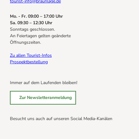
tourist-info@braunlage.de
Mo. - Fr. 09:00 – 17:00 Uhr
Sa. 09:30 – 12:30 Uhr
Sonntags geschlossen.
An Feiertagen gelten geänderte
Öffnungszeiten.
Zu allen Tourist-Infos
Prospektbestellung
Immer auf dem Laufenden bleiben!
Zur Newsletteranmeldung
Besucht uns auch auf unseren Social Media-Kanälen
B
B
B