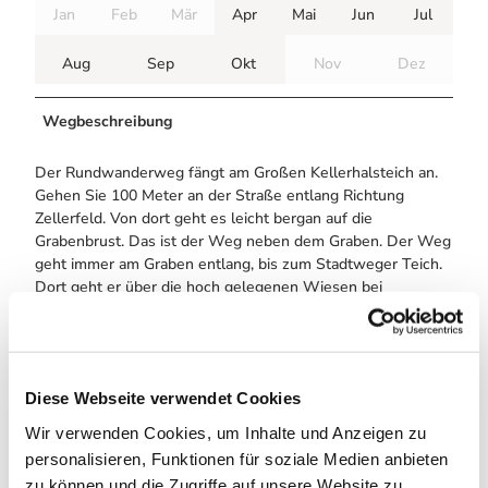
Jan
Feb
Mär
Apr
Mai
Jun
Jul
Aug
Sep
Okt
Nov
Dez
Wegbeschreibung
Der Rundwanderweg fängt am Großen Kellerhalsteich an.
Gehen Sie 100 Meter an der Straße entlang Richtung
Zellerfeld. Von dort geht es leicht bergan auf die
Grabenbrust. Das ist der Weg neben dem Graben. Der Weg
geht immer am Graben entlang, bis zum Stadtweger Teich.
Dort geht er über die hoch gelegenen Wiesen bei
Zellerfeld.
Anreise & Parken
Diese Webseite verwendet Cookies
Parken
Wir verwenden Cookies, um Inhalte und Anzeigen zu
Parkplatz am Großer Kellerhals Teich
personalisieren, Funktionen für soziale Medien anbieten
zu können und die Zugriffe auf unsere Website zu