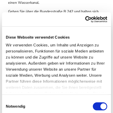
einen Wasserkanal.
Gehen Sie über die Bundesstraße B 242 und halten sich
rechts. Dort geht es über einen Forstweg zum
Dammgraben. Entlang des Grabens wandern Sie bis zur
Gaststätte Polsterberger Hubhaus. Von dort geht’s wieder
zurück durch eine schöne Waldlandschaft am Jägersbleeker
Diese Webseite verwendet Cookies
Teich und am Hirschler Teich vorbei bis zum Parkplatz.
Wir verwenden Cookies, um Inhalte und Anzeigen zu
personalisieren, Funktionen für soziale Medien anbieten
Anreise & Parken
zu können und die Zugriffe auf unsere Website zu
Parken
analysieren. Außerdem geben wir Informationen zu Ihrer
Verwendung unserer Website an unsere Partner für
an der B 242 Clausthal - Braunlage, dem Schild "Hirschler/
Pfauenteiche" folgen, rechts abbiegen auf den Parkplatz
soziale Medien, Werbung und Analysen weiter. Unsere
Entensumpf
Partner führen diese Informationen möglicherweise mit
weiteren Daten zusammen, die Sie ihnen bereitgestellt
haben oder die sie im Rahmen Ihrer Nutzung der Dienste
Weitere Infos / Links
gesammelt haben. Sie geben Einwilligung zu unseren
E
Cookies, wenn Sie unsere Webseite weiterhin nutzen.
Notwendig
i
Oberharzer Bergwerksmuseum