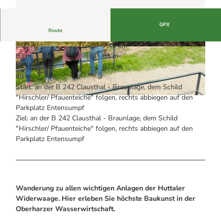
Alle Infos auf einen Blick
Bogenschiessen in Hohegeiss
Webcams
Noch lange nicht Schicht im Schacht
Informationen für Gastgeberinnen
Die Eisflüsterer: Harzer Falken
GPX
Webcams
Kulinarik
Route
Wanderführer Jörg Kühnhold
Einkaufen
2:00 h
7,46 km
© Stefan Sobotta, UNESCO-Welterbe Bergwerk
© Stefan Sobotta, UNESCO-Welterbe Bergwerk
83 m
83 m
Rammelsberg, Altstadt von Goslar und Oberhar
Rammelsberg, Altstadt von Goslar und Oberhar
zer Wasserwirtschaft
zer Wasserwirtschaft
573 m
622 m
49 m
Start: an der B 242 Clausthal - Braunlage, dem Schild
"Hirschler/ Pfauenteiche" folgen, rechts abbiegen auf den
© Stefan Sobotta, UNESCO-Welterbe Bergwerk Rammelsberg, Altstadt von Goslar und Oberharzer
Wasserwirtschaft
Parkplatz Entensumpf
Ziel: an der B 242 Clausthal - Braunlage, dem Schild
"Hirschler/ Pfauenteiche" folgen, rechts abbiegen auf den
Parkplatz Entensumpf
Wanderung zu allen wichtigen Anlagen der Huttaler
Widerwaage. Hier erleben Sie höchste Baukunst in der
Oberharzer Wasserwirtschaft.