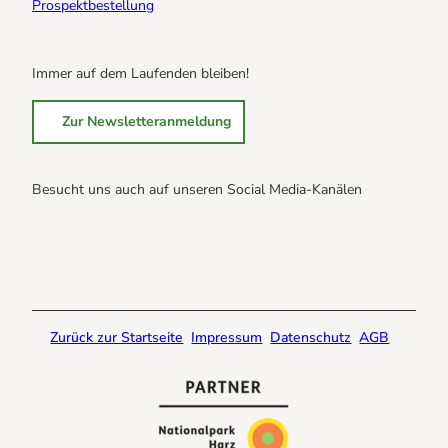
Prospektbestellung
Immer auf dem Laufenden bleiben!
Zur Newsletteranmeldung
Besucht uns auch auf unseren Social Media-Kanälen
B
B
B
r
r
r
a
a
a
u
u
u
n
n
n
Zurück zur Startseite
Impressum
Datenschutz
AGB
l
l
l
a
a
a
g
g
g
e
e
e
@
@
@