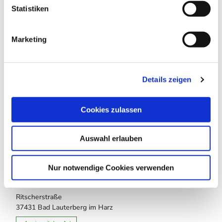
l
Statistiken
Lizenz (Stammdaten)
i
g
Marketing
u
n
g
Details zeigen
s
a
In der Nähe
Auf der Karte anschauen
u
Cookies zulassen
s
w
Touren
Auswahl erlauben
a
h
l
Nur notwendige Cookies verwenden
Kontaktdaten
Ritscherstraße
37431
Bad Lauterberg im Harz