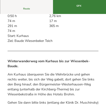
Alle Infos auf einen Blick
Bogenschiessen in Hohegeiss
Webcams
GPX
Noch lange nicht Schicht im Schacht
Route
Informationen für Gastgeberinnen
Die Eisflüsterer: Harzer Falken
Webcams
Kulinarik
0:50 h
2,76 km
Wanderführer Jörg Kühnhold
Einkaufen
74 m
17 m
291 m
365 m
74 m
Start: Kurhaus
Ziel: Baude Wiesenbeker Teich
Winterwanderweg vom Kurhaus bis zur Wiesenbek-
Baude.
Am Kurhaus überqueren Sie die Wehrbrücke und gehen
rechts weiter, bis sich der Weg gabelt, dort gehen Sie links
den Berg hinauf, den Bürgermeister-Westerhausen-Weg
entlang (unterhalb der Kirchberg-Therme) bis zur
Wiesenbekstraße in Höhe des Hotels Brohm.
Gehen Sie dann bitte links (entlang der Klinik Dr. Muschinsky)