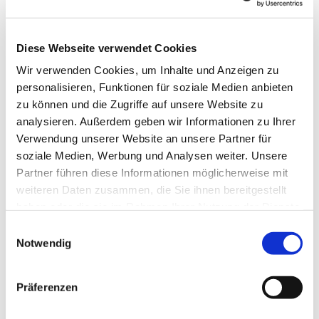
Jan
Feb
Mär
Apr
Mai
Jun
Jul
Diese Webseite verwendet Cookies
Aug
Sep
Okt
Nov
Dez
Wir verwenden Cookies, um Inhalte und Anzeigen zu
personalisieren, Funktionen für soziale Medien anbieten
Weitere Infos / Links
zu können und die Zugriffe auf unsere Website zu
Tourist-Information Bad Lauterberg
analysieren. Außerdem geben wir Informationen zu Ihrer
Ritscherstraße 4
Verwendung unserer Website an unsere Partner für
37431 Bad Lauterberg
soziale Medien, Werbung und Analysen weiter. Unsere
Tel. 05524 853190
Partner führen diese Informationen möglicherweise mit
info@badlauterberg.de'
www.badlauterberg.de
weiteren Daten zusammen, die Sie ihnen bereitgestellt
haben oder die sie im Rahmen Ihrer Nutzung der Dienste
Autor:in
gesammelt haben. Sie geben Einwilligung zu unseren
E
Cookies, wenn Sie unsere Webseite weiterhin nutzen.
Notwendig
Harzer Tourismusverband
i
n
Organisation
w
Präferenzen
i
Harz: Magische Gebirgswelt
l