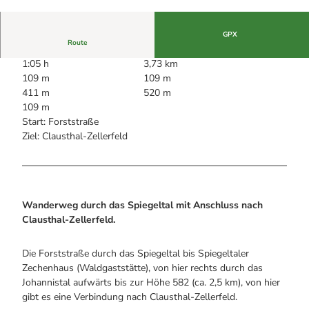
Alle Infos auf einen Blick
Bogenschiessen in Hohegeiss
© GLC Glücksburg Consulting AG
Webcams
Noch lange nicht Schicht im Schacht
Informationen für Gastgeberinnen
Die Eisflüsterer: Harzer Falken
GPX
Webcams
Kulinarik
Route
Wanderführer Jörg Kühnhold
Einkaufen
1:05 h
3,73 km
109 m
109 m
411 m
520 m
109 m
Start: Forststraße
Ziel: Clausthal-Zellerfeld
Wanderweg durch das Spiegeltal mit Anschluss nach
Clausthal-Zellerfeld.
Die Forststraße durch das Spiegeltal bis Spiegeltaler
Zechenhaus (Waldgaststätte), von hier rechts durch das
Johannistal aufwärts bis zur Höhe 582 (ca. 2,5 km), von hier
gibt es eine Verbindung nach Clausthal-Zellerfeld.