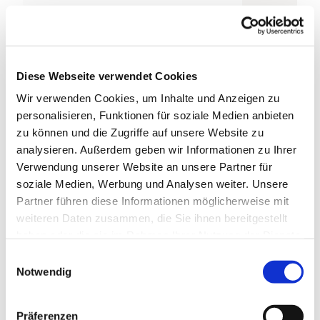
Aug
Sep
Okt
Nov
Dez
Weitere Infos / Links
Diese Webseite verwendet Cookies
Tourist-Information Wildemann
Wir verwenden Cookies, um Inhalte und Anzeigen zu
Bohlweg 5
personalisieren, Funktionen für soziale Medien anbieten
38709 Wildemann
Tel. 05323 6111
zu können und die Zugriffe auf unsere Website zu
info@oberharz.de
analysieren. Außerdem geben wir Informationen zu Ihrer
www.oberharz.de
Verwendung unserer Website an unsere Partner für
soziale Medien, Werbung und Analysen weiter. Unsere
Partner führen diese Informationen möglicherweise mit
Autor:in
weiteren Daten zusammen, die Sie ihnen bereitgestellt
Harzer Tourismusverband
haben oder die sie im Rahmen Ihrer Nutzung der Dienste
gesammelt haben. Sie geben Einwilligung zu unseren
E
Organisation
Cookies, wenn Sie unsere Webseite weiterhin nutzen.
Notwendig
i
Harz: Magische Gebirgswelt
n
w
Präferenzen
Lizenz (Stammdaten)