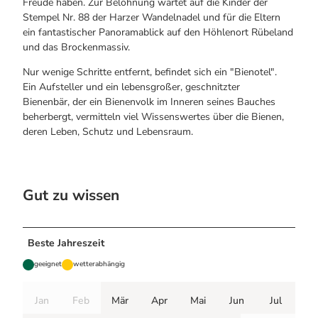
Freude haben. Zur Belohnung wartet auf die Kinder der
Stempel Nr. 88 der Harzer Wandelnadel und für die Eltern
ein fantastischer Panoramablick auf den Höhlenort Rübeland
und das Brockenmassiv.
Nur wenige Schritte entfernt, befindet sich ein "Bienotel".
Ein Aufsteller und ein lebensgroßer, geschnitzter
Bienenbär, der ein Bienenvolk im Inneren seines Bauches
beherbergt, vermitteln viel Wissenswertes über die Bienen,
deren Leben, Schutz und Lebensraum.
Gut zu wissen
Beste Jahreszeit
geeignet
wetterabhängig
Jan
Feb
Mär
Apr
Mai
Jun
Jul