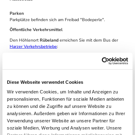
Parken
Parkplätze befinden sich am Freibad "Bodeperle".
Öffentliche Verkehrsmittel
Den Höhlenort
Rübeland
erreichen Sie mit dem Bus der
Harzer Verkehrsbetriebe
:
aus Richtung Wernigerode
aus Richtung Blankenburg
aus Richtung Hasselfelde
Diese Webseite verwendet Cookies
aus Richtung Braunlage
Wir verwenden Cookies, um Inhalte und Anzeigen zu
personalisieren, Funktionen für soziale Medien anbieten
aus Richtung Benneckenstein
zu können und die Zugriffe auf unsere Website zu
Die INSA - Ihr Routenplaner des Nahverkehrs in
analysieren. Außerdem geben wir Informationen zu Ihrer
Sachsen-Anhalt >>
Verwendung unserer Website an unsere Partner für
TIPP :
soziale Medien, Werbung und Analysen weiter. Unsere
Partner führen diese Informationen möglicherweise mit