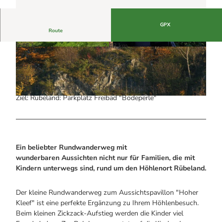
Alle Infos auf einen Blick
Bogenschiessen in Hohegeiss
Webcams
Noch lange nicht Schicht im Schacht
Informationen für Gastgeberinnen
Die Eisflüsterer: Harzer Falken
GPX
Webcams
Kulinarik
Route
Wanderführer Jörg Kühnhold
Einkaufen
0:46 h
2,48 km
© Mandy Leonhardt, Tourismusbetrieb der Sta
© Mandy Leonhardt, Tourismusbetrieb der Sta
77 m
77 m
dt Oberharz am Brocken
dt Oberharz am Brocken
379 m
454 m
75 m
Start: Rübeland: Parkplatz Freibad "Bodeperle"
Ziel: Rübeland: Parkplatz Freibad "Bodeperle"
© Carmen Fiedler, Mandy Leonhardt
Ein beliebter Rundwanderweg mit
wunderbaren Aussichten nicht nur für Familien, die mit
Kindern unterwegs sind, rund um den Höhlenort
Rübeland
.
Der kleine Rundwanderweg zum Aussichtspavillon "Hoher
Kleef" ist eine perfekte Ergänzung zu Ihrem Höhlenbesuch.
Beim kleinen Zickzack-Aufstieg werden die Kinder viel