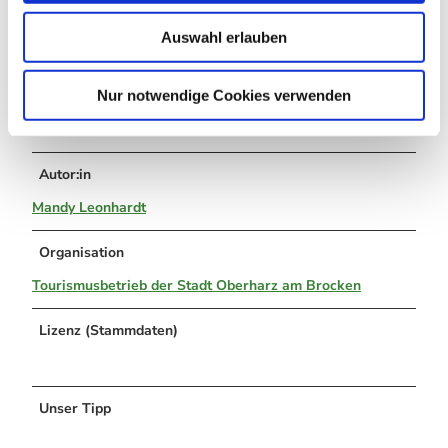
elbingerode@oberharzinfo.de
w
www.oberharzinfo.de
Auswahl erlauben
a
h
l
Nur notwendige Cookies verwenden
Literatur
Leider ist keine Literatur bekannt.
Autor:in
Mandy Leonhardt
Organisation
Tourismusbetrieb der Stadt Oberharz am Brocken
Lizenz (Stammdaten)
Unser Tipp