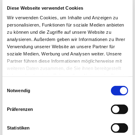
Weg 34N Richtung Walkenried.
Diese Webseite verwendet Cookies
Wir verwenden Cookies, um Inhalte und Anzeigen zu
Anreise & Parken
personalisieren, Funktionen für soziale Medien anbieten
Parken
zu können und die Zugriffe auf unsere Website zu
analysieren. Außerdem geben wir Informationen zu Ihrer
kostenfreier Wanderparkplatz am Elsbach
Verwendung unserer Website an unsere Partner für
soziale Medien, Werbung und Analysen weiter. Unsere
Öffentliche Verkehrsmittel
Partner führen diese Informationen möglicherweise mit
Bus 470, Haltestelle Zorge - Taubentalstraße
weiteren Daten zusammen, die Sie ihnen bereitgestellt
haben oder die sie im Rahmen Ihrer Nutzung der Dienste
gesammelt haben. Sie geben Einwilligung zu unseren
E
Autor:in
Cookies, wenn Sie unsere Webseite weiterhin nutzen.
Notwendig
i
Tourist-Info Walkenried
n
w
Organisation
Präferenzen
i
Harz: Magische Gebirgswelt
l
l
Statistiken