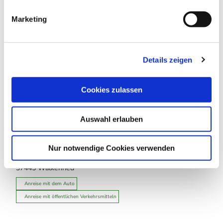
i
g
Marketing
u
In der Nähe
Auf der Karte anschauen
n
g
Details zeigen
s
Sehenswertes
a
u
Cookies zulassen
Touren
s
w
Auswahl erlauben
a
h
Kontaktdaten
l
Nur notwendige Cookies verwenden
Elsbach
37445
Walkenried
Anreise mit dem Auto
Anreise mit öffentlichen Verkehrsmitteln