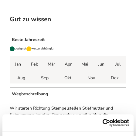
Gut zu wissen
Beste Jahreszeit
geeignet
wetterabhängig
Jan
Feb
Mär
Apr
Mai
Jun
Jul
Aug
Sep
Okt
Nov
Dez
Wegbeschreibung
Wir starten Richtung Stempelstellen Stiefmutter und
Schwangere Jungfer. Dann geht es weiter über die
Stempelstelle Roter Schuss zum Rastplatz Pfaffenborn. Der
Weg führt dann weiter parallel zum Limbach nach Ellrich,
hier ist eine Einkehr möglich. Anschließend folgen wir dem