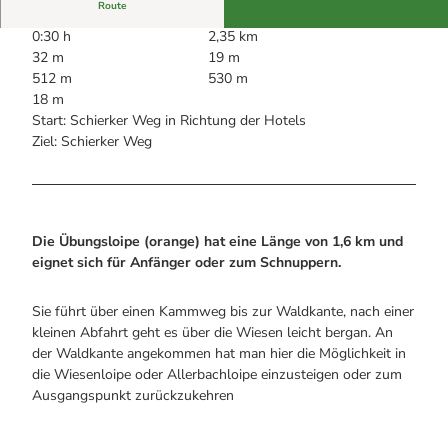
Alle Infos auf einen Blick
Bogenschiessen in Hohegeiss
Route
Webcams
Noch lange nicht Schicht im Schacht
0:30 h
2,35 km
Informationen für Gastgeberinnen
Die Eisflüsterer: Harzer Falken
32 m
19 m
Webcams
Kulinarik
Wanderführer Jörg Kühnhold
512 m
530 m
Einkaufen
18 m
Start: Schierker Weg in Richtung der Hotels
Ziel: Schierker Weg
Die Übungsloipe (orange) hat eine Länge von 1,6 km und
eignet sich für Anfänger oder zum Schnuppern.
Sie führt über einen Kammweg bis zur Waldkante, nach einer
kleinen Abfahrt geht es über die Wiesen leicht bergan. An
der Waldkante angekommen hat man hier die Möglichkeit in
die Wiesenloipe oder Allerbachloipe einzusteigen oder zum
Ausgangspunkt zurückzukehren