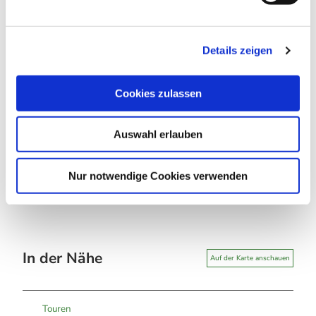
www.oberharzinfo.de
n
g
Autor:in
Details zeigen
s
Mandy Leonhardt
a
u
Cookies zulassen
Organisation
s
Tourismusbetrieb der Stadt Oberharz am Brocken
w
Auswahl erlauben
a
Lizenz (Stammdaten)
h
l
Nur notwendige Cookies verwenden
In der Nähe
Auf der Karte anschauen
Touren