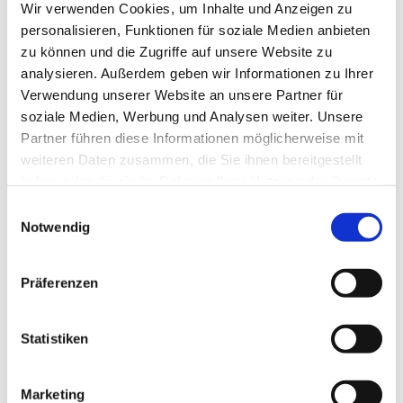
Wir verwenden Cookies, um Inhalte und Anzeigen zu
- aus Richtung Wernigerode
personalisieren, Funktionen für soziale Medien anbieten
TIPP:
zu können und die Zugriffe auf unsere Website zu
analysieren. Außerdem geben wir Informationen zu Ihrer
Mit dem Harzer UrlaubsTicket sind Sie kostenlos mobil im
Verwendung unserer Website an unsere Partner für
gesamten Harzkreis.
soziale Medien, Werbung und Analysen weiter. Unsere
HATIX - die kostenfreie Nutzung der öffentlichen Buslinien
Partner führen diese Informationen möglicherweise mit
der Harzer Verkehrsbetriebe, der Q-Bus
weiteren Daten zusammen, die Sie ihnen bereitgestellt
Nahverkehrsgesellschaft, der Halberstädter Verkehrs-
haben oder die sie im Rahmen Ihrer Nutzung der Dienste
GmbH, sowie der Verkehrsgesellschaft Südharz im
gesammelt haben. Sie geben Einwilligung zu unseren
Landkreis Harz.
E
Cookies, wenn Sie unsere Webseite weiterhin nutzen.
Notwendig
i
Mehr Informationen erhalten Sie unter:
www.hatix.info
n
w
Präferenzen
Weitere Infos / Links
i
l
Tourist-Information Elend/Tanne/Sorge
Hauptstraße 19
l
Statistiken
38875 Oberharz am Brocken OT Elend
i
Telefon: 039455 375
g
Marketing
elend‎@‎oberharzinfo.de
u