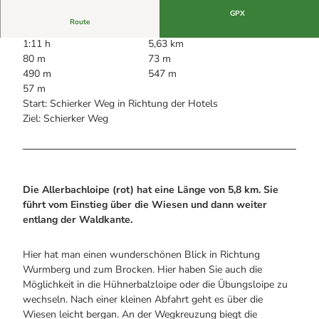
Alle Infos auf einen Blick
Bogenschiessen in Hohegeiss
Webcams
GPX
Noch lange nicht Schicht im Schacht
Route
Informationen für Gastgeberinnen
Die Eisflüsterer: Harzer Falken
Webcams
1:11 h
5,63 km
Kulinarik
Wanderführer Jörg Kühnhold
80 m
73 m
Einkaufen
490 m
547 m
57 m
Start: Schierker Weg in Richtung der Hotels
Ziel: Schierker Weg
Die Allerbachloipe (rot) hat eine Länge von 5,8 km. Sie
führt vom Einstieg über die Wiesen und dann weiter
entlang der Waldkante.
Hier hat man einen wunderschönen Blick in Richtung
Wurmberg und zum Brocken. Hier haben Sie auch die
Möglichkeit in die Hühnerbalzloipe oder die Übungsloipe zu
wechseln. Nach einer kleinen Abfahrt geht es über die
Wiesen leicht bergan. An der Wegkreuzung biegt die