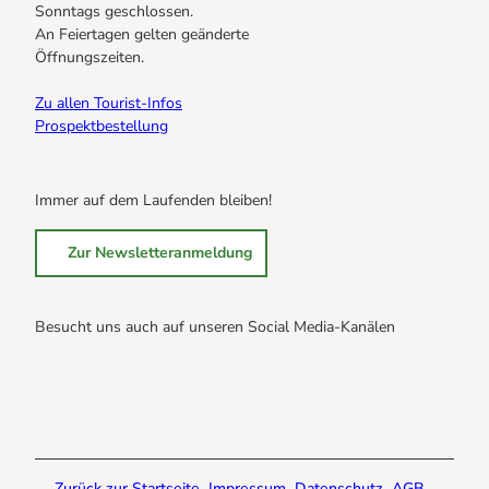
Sonntags geschlossen.
An Feiertagen gelten geänderte
Öffnungszeiten.
Zu allen Tourist-Infos
Prospektbestellung
Immer auf dem Laufenden bleiben!
Zur Newsletteranmeldung
Besucht uns auch auf unseren Social Media-Kanälen
B
B
B
r
r
r
a
a
a
u
u
u
n
n
n
Zurück zur Startseite
Impressum
Datenschutz
AGB