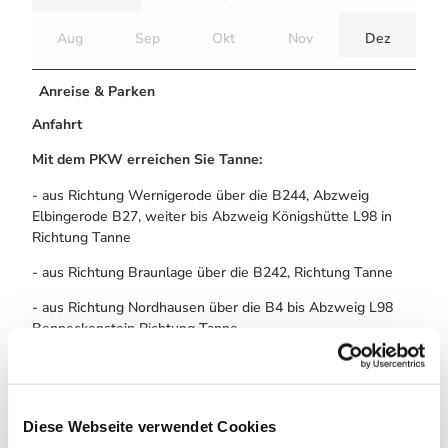
Aug
Sep
Okt
Nov
Dez
Anreise & Parken
Anfahrt
Mit dem PKW erreichen Sie Tanne:
- aus Richtung Wernigerode über die B244, Abzweig
Elbingerode B27, weiter bis Abzweig Königshütte L98 in
Richtung Tanne
- aus Richtung Braunlage über die B242, Richtung Tanne
- aus Richtung Nordhausen über die B4 bis Abzweig L98
Benneckenstein Richtung Tanne
Öffentliche Verkehrsmittel
Den Harzort
Tanne
erreichen Sie mit dem Bus der
Harzer
Diese Webseite verwendet Cookies
Verkehrsbetriebe
: