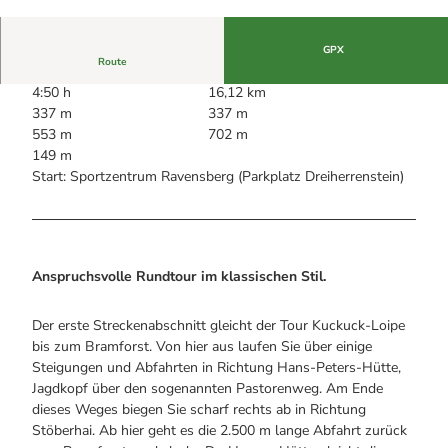
Alle Infos auf einen Blick
Bogenschiessen in Hohegeiss
© Alexander Rochau © www.fotolia.de
Webcams
Noch lange nicht Schicht im Schacht
Informationen für Gastgeberinnen
Die Eisflüsterer: Harzer Falken
GPX
Webcams
Kulinarik
Route
Wanderführer Jörg Kühnhold
Einkaufen
4:50 h
16,12 km
337 m
337 m
553 m
702 m
149 m
Start: Sportzentrum Ravensberg (Parkplatz Dreiherrenstein)
Anspruchsvolle Rundtour im klassischen Stil.
Der erste Streckenabschnitt gleicht der Tour Kuckuck-Loipe
bis zum Bramforst. Von hier aus laufen Sie über einige
Steigungen und Abfahrten in Richtung Hans-Peters-Hütte,
Jagdkopf über den sogenannten Pastorenweg. Am Ende
dieses Weges biegen Sie scharf rechts ab in Richtung
Stöberhai. Ab hier geht es die 2.500 m lange Abfahrt zurück