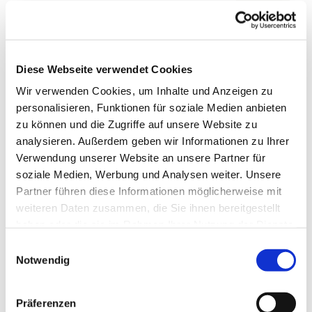
Weitere Infos / Links
Tourist-Information der Gemeinde Walkenried
Diese Webseite verwendet Cookies
mit UNESCO Welterbe-Infozentrum Harz
Steinweg 4
Wir verwenden Cookies, um Inhalte und Anzeigen zu
37445 Walkenried
personalisieren, Funktionen für soziale Medien anbieten
Tel. 05525 998900
zu können und die Zugriffe auf unsere Website zu
touristinfo@walkenried-tourismus.de
analysieren. Außerdem geben wir Informationen zu Ihrer
www.walkenried-tourismus.de
Verwendung unserer Website an unsere Partner für
soziale Medien, Werbung und Analysen weiter. Unsere
Autor:in
Partner führen diese Informationen möglicherweise mit
weiteren Daten zusammen, die Sie ihnen bereitgestellt
Harzer Tourismusverband
haben oder die sie im Rahmen Ihrer Nutzung der Dienste
gesammelt haben. Sie geben Einwilligung zu unseren
Organisation
E
Cookies, wenn Sie unsere Webseite weiterhin nutzen.
Notwendig
i
Harz: Magische Gebirgswelt
n
w
Lizenz (Stammdaten)
Präferenzen