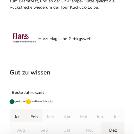
zum Bramforst, und ab der Dr.-Hampe-Hütte gleicht die
Rückstrecke wiederum der Tour Kuckuck-Loipe.
Harz: Magische Gebirgswelt
Gut zu wissen
Beste Jahreszeit
geeignet
wetterabhängig
Jan
Feb
Mär
Apr
Mai
Jun
Jul
Aug
Sep
Okt
Nov
Dez