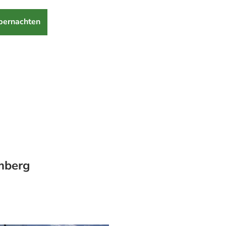
bernachten
mberg