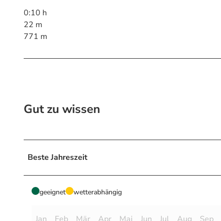
0:10 h
22 m
771 m
Gut zu wissen
Beste Jahreszeit
geeignet
wetterabhängig
Jan
Feb
Mär
Apr
Mai
Jun
Jul
Aug
Sep