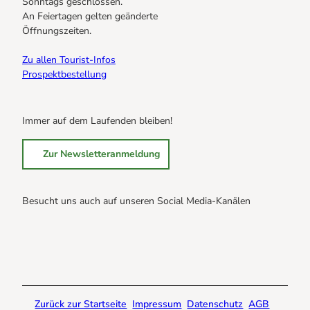
Sonntags geschlossen.
An Feiertagen gelten geänderte
Öffnungszeiten.
Zu allen Tourist-Infos
Prospektbestellung
Immer auf dem Laufenden bleiben!
Zur Newsletteranmeldung
Besucht uns auch auf unseren Social Media-Kanälen
B
B
B
r
r
r
a
a
a
u
u
u
n
n
n
Zurück zur Startseite
Impressum
Datenschutz
AGB
l
l
l