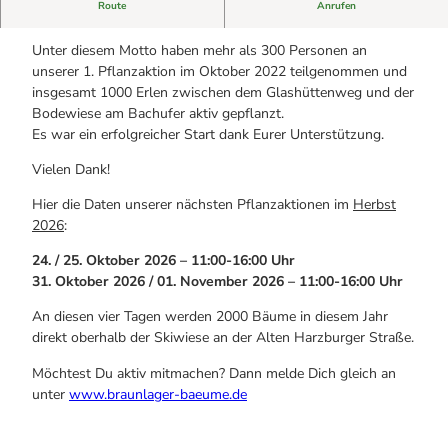
Alle Geschichten
Route
Anrufen
WERDE WALDMEISTER
Sicherheit am Berg: Wie die Bergwacht im Harz hilft
Eure Reise-Infos
Bauer Neigenfindt in Sankt Andreasberg im Harz
Unter diesem Motto haben mehr als 300 Personen an
Alle Infos auf einen Blick
Bogenschiessen in Hohegeiss
unserer 1. Pflanzaktion im Oktober 2022 teilgenommen und
Webcams
Noch lange nicht Schicht im Schacht
insgesamt 1000 Erlen zwischen dem Glashüttenweg und der
Informationen für Gastgeberinnen
Die Eisflüsterer: Harzer Falken
Bodewiese am Bachufer aktiv gepflanzt.
Webcams
Kulinarik
Wanderführer Jörg Kühnhold
Es war ein erfolgreicher Start dank Eurer Unterstützung.
Einkaufen
Vielen Dank!
Hier die Daten unserer nächsten Pflanzaktionen im
Herbst
2026
:
24. / 25. Oktober 2026 – 11:00-16:00 Uhr
31. Oktober 2026 / 01. November 2026 – 11:00-16:00 Uhr
An diesen vier Tagen werden 2000 Bäume in diesem Jahr
direkt oberhalb der Skiwiese an der Alten Harzburger Straße.
Möchtest Du aktiv mitmachen? Dann melde Dich gleich an
unter
www.braunlager-baeume.de