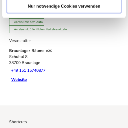
+49 151 15740877
l
Nur notwendige Cookies verwenden
Website
Anreise mit dem Auto
Anreise mit öffentlichen Verkehrsmitteln
Veranstalter
Braunlager Bäume e.V.
Schultal 8
38700
Braunlage
+49 151 15740877
Website
Shortcuts