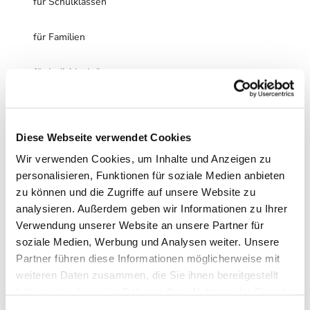
für Schulklassen
für Familien
für Individualgäste
Dokumente
Waldmeister - Wegbeschreibung.pdf
Diese Webseite verwendet Cookies
Autor:in
Wir verwenden Cookies, um Inhalte und Anzeigen zu
personalisieren, Funktionen für soziale Medien anbieten
Braunlage Tourismus Marketing GmbH
zu können und die Zugriffe auf unsere Website zu
analysieren. Außerdem geben wir Informationen zu Ihrer
Organisation
Verwendung unserer Website an unsere Partner für
Braunlage Tourismus Marketing GmbH
soziale Medien, Werbung und Analysen weiter. Unsere
Partner führen diese Informationen möglicherweise mit
Lizenz (Stammdaten)
weiteren Daten zusammen, die Sie ihnen bereitgestellt
Braunlage Tourismus Marketing GmbH
haben oder die sie im Rahmen Ihrer Nutzung der Dienste
gesammelt haben. Sie geben Einwilligung zu unseren