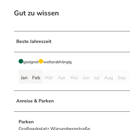
Gut zu wissen
Beste Jahreszeit
geeignet
wetterabhängig
Jan
Feb
Mär
Apr
Mai
Jun
Jul
Aug
Sep
Anreise & Parken
Parken
Großparkplatz Wiesenbergstraße