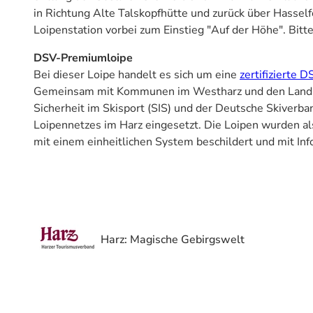
in Richtung Alte Talskopfhütte und zurück über Hassel
Loipenstation vorbei zum Einstieg "Auf der Höhe". Bitte
L
a
DSV-Premiumloipe
n
Bei dieser Loipe handelt es sich um eine
zertifizierte
g
Gemeinsam mit Kommunen im Westharz und den Landkre
l
© DSV
Sicherheit im Skisport (SIS) und der Deutsche Skiverban
a
Loipennetzes im Harz eingesetzt. Die Loipen wurden al
u
mit einem einheitlichen System beschildert und mit Inf
f
i
n
A
l
t
Harz: Magische Gebirgswelt
e
n
a
u