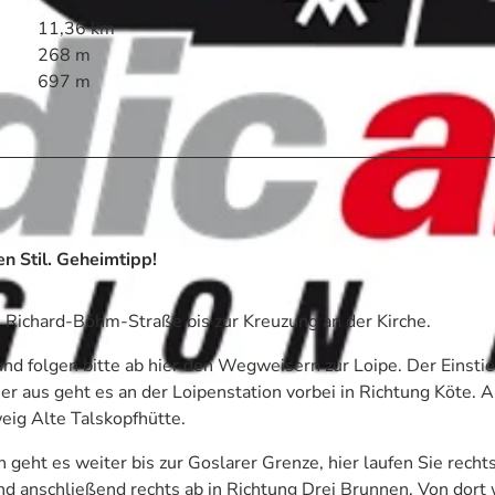
11,36 km
268 m
697 m
n Stil. Geheimtipp!
 Richard-Böhm-Straße bis zur Kreuzung an der Kirche.
und folgen bitte ab hier den Wegweisern zur Loipe. Der Einstie
er aus geht es an der Loipenstation vorbei in Richtung Köte. 
eig Alte Talskopfhütte.
geht es weiter bis zur Goslarer Grenze, hier laufen Sie recht
d anschließend rechts ab in Richtung Drei Brunnen. Von dort 