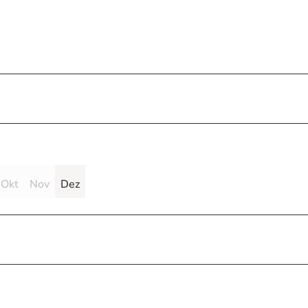
Okt
Nov
Dez