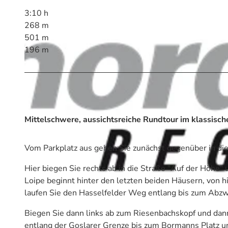
3:10 h
268 m
501 m
196 m
Mittelschwere, aussichtsreiche Rundtour im klassische
Vom Parkplatz aus gehen Sie zunächst gegenüber in die
Hier biegen Sie rechts ab in die Straße "Auf der Höhe" 
Loipe beginnt hinter den letzten beiden Häusern, von hi
laufen Sie den Hasselfelder Weg entlang bis zum Abzw
Biegen Sie dann links ab zum Riesenbachskopf und dann 
entlang der Goslarer Grenze bis zum Bormanns Platz un