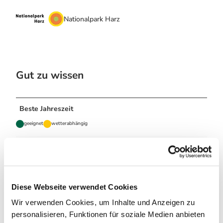
Nationalpark Harz
Gut zu wissen
Beste Jahreszeit
geeignet
wetterabhängig
Jan
Feb
Mär
Apr
Mai
Jun
Jul
Aug
Sep
Okt
Nov
Dez
Diese Webseite verwendet Cookies
Autor:in
Wir verwenden Cookies, um Inhalte und Anzeigen zu
Julia Thienemann
personalisieren, Funktionen für soziale Medien anbieten