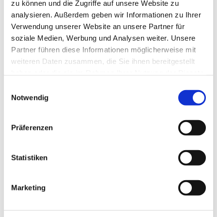
zu können und die Zugriffe auf unsere Website zu
Organisation
analysieren. Außerdem geben wir Informationen zu Ihrer
Verwendung unserer Website an unsere Partner für
Nationalpark Harz
soziale Medien, Werbung und Analysen weiter. Unsere
Partner führen diese Informationen möglicherweise mit
Lizenz (Stammdaten)
weiteren Daten zusammen, die Sie ihnen bereitgestellt
haben oder die sie im Rahmen Ihrer Nutzung der Dienste
gesammelt haben. Sie geben Einwilligung zu unseren
E
Cookies, wenn Sie unsere Webseite weiterhin nutzen.
Notwendig
i
n
w
Präferenzen
i
In der Nähe
Auf der Karte anschauen
l
l
Statistiken
i
Touren
g
Marketing
u
n
g