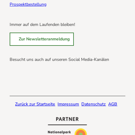
Prospektbestellung
Immer auf dem Laufenden bleiben!
Zur Newsletteranmeldung
Besucht uns auch auf unseren Social Media-Kanälen
B
B
B
r
r
r
a
a
a
u
u
u
n
n
n
Zurück zur Startseite
Impressum
Datenschutz
AGB
l
l
l
a
a
a
g
g
g
e
e
e
@
@
@