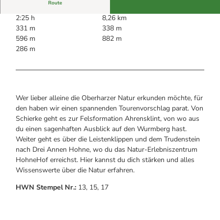
Alle Infos auf einen Blick
Bogenschiessen in Hohegeiss
Route
Webcams
Noch lange nicht Schicht im Schacht
2:25 h
8,26 km
Informationen für Gastgeberinnen
Die Eisflüsterer: Harzer Falken
331 m
338 m
Webcams
Kulinarik
Wanderführer Jörg Kühnhold
596 m
882 m
Einkaufen
286 m
Wer lieber alleine die Oberharzer Natur erkunden möchte, für
den haben wir einen spannenden Tourenvorschlag parat. Von
Schierke geht es zur Felsformation Ahrensklint, von wo aus
du einen sagenhaften Ausblick auf den Wurmberg hast.
Weiter geht es über die Leistenklippen und dem Trudenstein
nach Drei Annen Hohne, wo du das Natur-Erlebniszentrum
HohneHof erreichst. Hier kannst du dich stärken und alles
Wissenswerte über die Natur erfahren.
HWN Stempel Nr.:
13, 15, 17