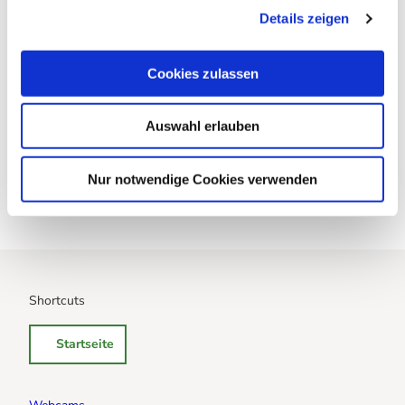
Details zeigen
s
outdooractive
a
Diese Webseite nutzt Technologien und Inhalte der
u
Cookies zulassen
Outdooractive Plattform.
s
w
Kontaktdaten
Auswahl erlauben
a
h
Anreise mit dem Auto
l
Anreise mit öffentlichen Verkehrsmitteln
Nur notwendige Cookies verwenden
Shortcuts
Startseite