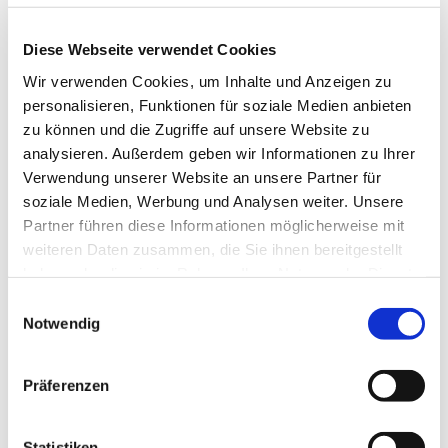
Parkplatz Grenzmuseum (Ebersbachstraße)
Diese Webseite verwendet Cookies
Hinweis:
Von hier aus sind es bis zum
Wir verwenden Cookies, um Inhalte und Anzeigen zu
Freilandgrenzmuseum noch ca. 1,2 km Fußmarsch.
personalisieren, Funktionen für soziale Medien anbieten
zu können und die Zugriffe auf unsere Website zu
Öffentliche Verkehrsmittel
analysieren. Außerdem geben wir Informationen zu Ihrer
Den
Harzort Sorge
erreichen Sie mit dem
Bus der
Harzer
Verwendung unserer Website an unsere Partner für
Verkehrsbetriebe
soziale Medien, Werbung und Analysen weiter. Unsere
Partner führen diese Informationen möglicherweise mit
aus Richtung Wernigerode
weiteren Daten zusammen, die Sie ihnen bereitgestellt
oder
haben oder die sie im Rahmen Ihrer Nutzung der Dienste
mit der
Harzer Schmalspurbahnen
aus Richtung
gesammelt haben. Sie geben Einwilligung zu unseren
E
Wernigerode oder Nordhausen.
Cookies, wenn Sie unsere Webseite weiterhin nutzen.
Notwendig
i
n
Die INSA – Ihr Routenplaner des Nahverkehrs in Sachsen-
Anhalt >>
w
Präferenzen
i
TIPP:
l
Mit dem Harzer UrlaubsTicket sind Sie
kostenlos mobil im
l
Statistiken