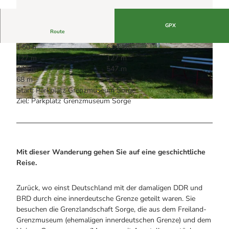
Alle Infos auf einen Blick
Bogenschiessen in Hohegeiss
Webcams
Noch lange nicht Schicht im Schacht
Informationen für Gastgeberinnen
Die Eisflüsterer: Harzer Falken
GPX
Webcams
Kulinarik
Route
Wanderführer Jörg Kühnhold
Einkaufen
1:50 h
6,91 km
© Mandy Leonhardt, Tourismusbetrieb der Sta
© Mandy Leonhardt, Tourismusbetrieb der Sta
127 m
127 m
dt Oberharz am Brocken
dt Oberharz am Brocken |
CC-BY-SA
479 m
547 m
68 m
Start: Parkplatz Grenzmuseum Sorge
Ziel: Parkplatz Grenzmuseum Sorge
© Mandy Leonhardt, Tourismusbetrieb der Stadt Oberharz am Brocken
Mit dieser Wanderung gehen Sie auf eine geschichtliche
Reise.
Zurück, wo einst Deutschland mit der damaligen DDR und
BRD durch eine innerdeutsche Grenze geteilt waren. Sie
besuchen die Grenzlandschaft Sorge, die aus dem Freiland-
Grenzmuseum (ehemaligen innerdeutschen Grenze) und dem