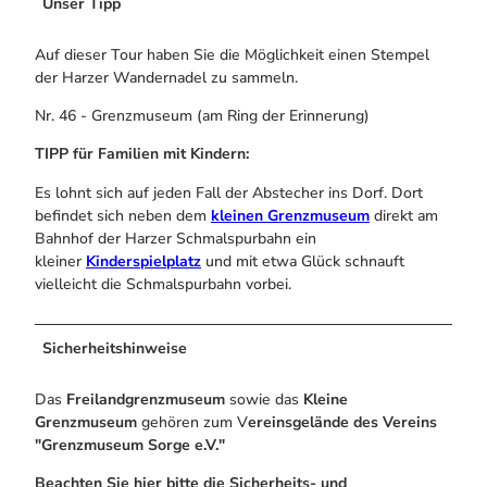
Unser Tipp
Auf dieser Tour haben Sie die Möglichkeit einen Stempel
der Harzer Wandernadel zu sammeln.
Nr. 46 - Grenzmuseum (am Ring der Erinnerung)
TIPP für Familien mit Kindern:
Es lohnt sich auf jeden Fall der Abstecher ins Dorf. Dort
befindet sich neben dem
kleinen Grenzmuseum
direkt am
Bahnhof der Harzer Schmalspurbahn ein
kleiner
Kinderspielplatz
und mit etwa Glück schnauft
vielleicht die Schmalspurbahn vorbei.
Sicherheitshinweise
Das
Freilandgrenzmuseum
sowie das
Kleine
Grenzmuseum
gehören zum V
ereinsgelände des Vereins
"Grenzmuseum Sorge e.V."
Beachten Sie hier bitte die Sicherheits- und