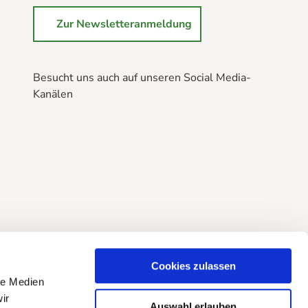
Zur Newsletteranmeldung
Besucht uns auch auf unseren Social Media-
Kanälen
B
B
B
r
r
r
a
a
a
u
u
u
n
n
n
l
l
l
a
a
a
g
g
g
e
e
e
Cookies zulassen
@
@
@
le Medien
f
i
Y
ir
Auswahl erlauben