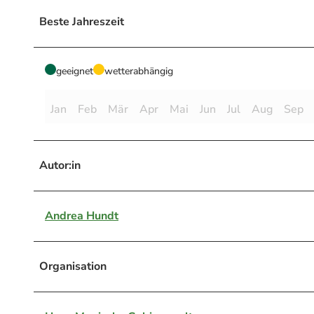
Beste Jahreszeit
geeignet
wetterabhängig
Jan
Feb
Mär
Apr
Mai
Jun
Jul
Aug
Sep
Autor:in
Andrea Hundt
Organisation