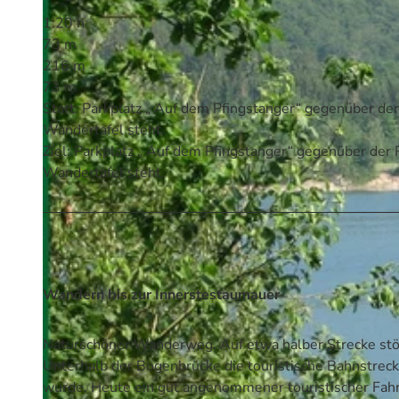
1:20 h
73 m
216 m
73 m
Start: Parkplatz „ Auf dem Pfingstanger“ gegenüber d
Wandertafel steht.
Ziel: Parkplatz „ Auf dem Pfingstanger“ gegenüber de
Wandertafel steht.
Wandern bis zur Innerstestaumauer
Naturschöner Wanderweg. Auf etwa halber Strecke stö
Unterhalb der Bogenbrücke die touristische Bahnstrecke
wurde. Heute ein gut angenommener touristischer Fah