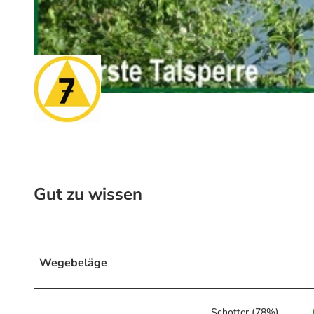
© Harzklub Wolfshagen, Foto: Klaus Wiens
© Harzklub Wolfshagen, Harz: Magische Gebirgswelt
Gut zu wissen
Wegebeläge
Schotter (78%)