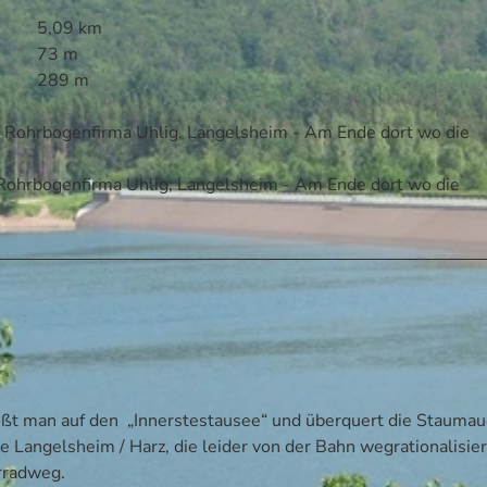
5,09 km
73 m
289 m
er Rohrbogenfirma Uhlig, Langelsheim - Am Ende dort wo die
r Rohrbogenfirma Uhlig, Langelsheim - Am Ende dort wo die
ßt man auf den „Innerstestausee“ und überquert die Staumau
 Langelsheim / Harz, die leider von der Bahn wegrationalisier
rradweg.