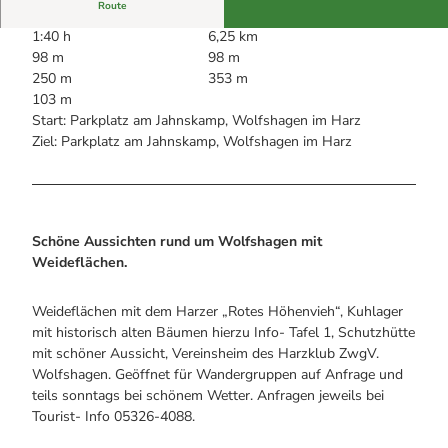
Alle Infos auf einen Blick
Bogenschiessen in Hohegeiss
Route
Webcams
Noch lange nicht Schicht im Schacht
1:40 h
6,25 km
Informationen für Gastgeberinnen
Die Eisflüsterer: Harzer Falken
98 m
98 m
Webcams
Kulinarik
Wanderführer Jörg Kühnhold
250 m
353 m
Einkaufen
103 m
Start: Parkplatz am Jahnskamp, Wolfshagen im Harz
Ziel: Parkplatz am Jahnskamp, Wolfshagen im Harz
Schöne Aussichten rund um Wolfshagen mit
Weideflächen.
Weideflächen mit dem Harzer „Rotes Höhenvieh“, Kuhlager
mit historisch alten Bäumen hierzu Info- Tafel 1, Schutzhütte
mit schöner Aussicht, Vereinsheim des Harzklub ZwgV.
Wolfshagen. Geöffnet für Wandergruppen auf Anfrage und
teils sonntags bei schönem Wetter. Anfragen jeweils bei
Tourist- Info 05326-4088.