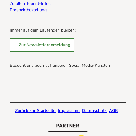
Zu allen Tourist-Infos
Prospektbestellung
Immer auf dem Laufenden bleiben!
Zur Newsletteranmeldung
Besucht uns auch auf unseren Social Media-Kanälen
B
B
B
r
r
r
a
a
a
u
u
u
n
n
n
Zurück zur Startseite
Impressum
Datenschutz
AGB
l
l
l
a
a
a
g
g
g
e
e
e