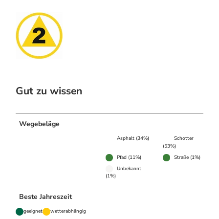
Gut zu wissen
Wegebeläge
Asphalt (34%)
Schotter
(53%)
Pfad (11%)
Straße (1%)
Unbekannt
(1%)
Beste Jahreszeit
geeignet
wetterabhängig