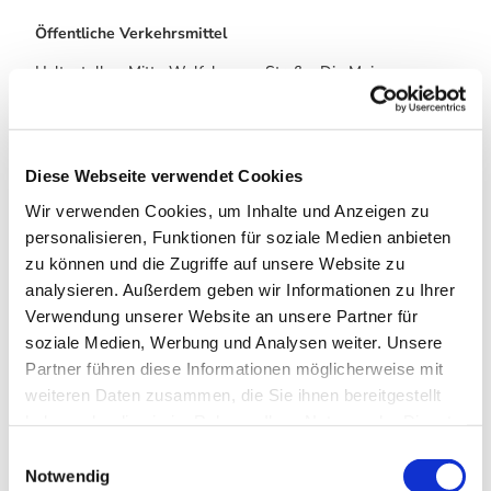
Öffentliche Verkehrsmittel
Haltestelle - Mitte Wolfshagen- Straße: Die Meine
Weitere Infos / Links
Diese Webseite verwendet Cookies
Tourist-Information Wolfshagen
Wir verwenden Cookies, um Inhalte und Anzeigen zu
Im Tölletal 21
38685 Wolfshagen im Harz
personalisieren, Funktionen für soziale Medien anbieten
Tel. 05326 4088
zu können und die Zugriffe auf unsere Website zu
info@wolfshagen.de
analysieren. Außerdem geben wir Informationen zu Ihrer
www.wolfshagen.de
Verwendung unserer Website an unsere Partner für
www.harzklub-wolfshagen.de
soziale Medien, Werbung und Analysen weiter. Unsere
Partner führen diese Informationen möglicherweise mit
Literatur
weiteren Daten zusammen, die Sie ihnen bereitgestellt
haben oder die sie im Rahmen Ihrer Nutzung der Dienste
nähere Wegebeschreibung Harzklub Webseite
gesammelt haben. Sie geben Einwilligung zu unseren
E
www.harzklub-wolfshagen.de
Cookies, wenn Sie unsere Webseite weiterhin nutzen.
Notwendig
i