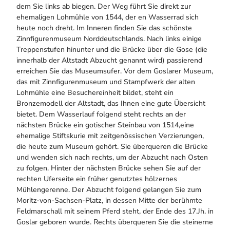
dem Sie links ab biegen. Der Weg führt Sie direkt zur
ehemaligen Lohmühle von 1544, der en Wasserrad sich
heute noch dreht. Im Inneren finden Sie das schönste
Zinnfigurenmuseum Norddeutschlands. Nach links einige
Treppenstufen hinunter und die Brücke über die Gose (die
innerhalb der Altstadt Abzucht genannt wird) passierend
erreichen Sie das Museumsufer. Vor dem Goslarer Museum,
das mit Zinnfigurenmuseum und Stampfwerk der alten
Lohmühle eine Besuchereinheit bildet, steht ein
Bronzemodell der Altstadt, das Ihnen eine gute Übersicht
bietet. Dem Wasserlauf folgend steht rechts an der
nächsten Brücke ein gotischer Steinbau von 1514,eine
ehemalige Stiftskurie mit zeitgenössischen Verzierungen,
die heute zum Museum gehört. Sie überqueren die Brücke
und wenden sich nach rechts, um der Abzucht nach Osten
zu folgen. Hinter der nächsten Brücke sehen Sie auf der
rechten Uferseite ein früher genutztes hölzernes
Mühlengerenne. Der Abzucht folgend gelangen Sie zum
Moritz-von-Sachsen-Platz, in dessen Mitte der berühmte
Feldmarschall mit seinem Pferd steht, der Ende des 17.Jh. in
Goslar geboren wurde. Rechts überqueren Sie die steinerne