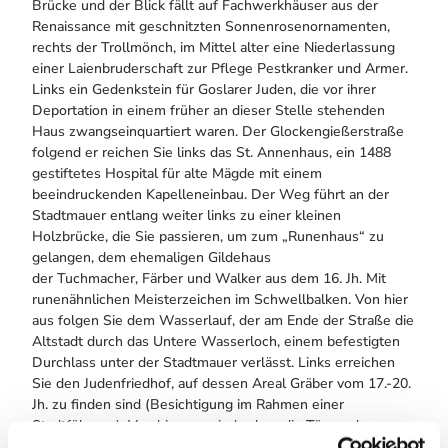
Brücke und der Blick fällt auf Fachwerkhäuser aus der
Renaissance mit geschnitzten Sonnenrosenornamenten,
rechts der Trollmönch, im Mittel alter eine Niederlassung
einer Laienbruderschaft zur Pflege Pestkranker und Armer.
Links ein Gedenkstein für Goslarer Juden, die vor ihrer
Deportation in einem früher an dieser Stelle stehenden
Haus zwangseinquartiert waren. Der Glockengießerstraße
folgend er reichen Sie links das St. Annenhaus, ein 1488
gestiftetes Hospital für alte Mägde mit einem
beeindruckenden Kapelleneinbau. Der Weg führt an der
Stadtmauer entlang weiter links zu einer kleinen
Holzbrücke, die Sie passieren, um zum „Runenhaus“ zu
gelangen, dem ehemaligen Gildehaus
der Tuchmacher, Färber und Walker aus dem 16. Jh. Mit
runenähnlichen Meisterzeichen im Schwellbalken. Von hier
aus folgen Sie dem Wasserlauf, der am Ende der Straße die
Altstadt durch das Untere Wasserloch, einem befestigten
Durchlass unter der Stadtmauer verlässt. Links erreichen
Sie den Judenfriedhof, auf dessen Areal Gräber vom 17.-20.
Jh. zu finden sind (Besichtigung im Rahmen einer
Stadtführung). Von hier aus sind schon die Türme des
Breiten Tores zu sehen, der ehemals mächtigsten