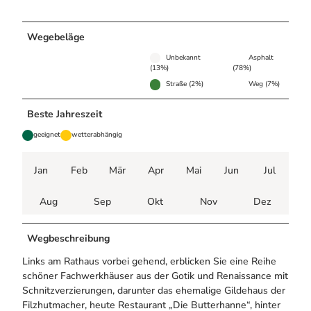
Wegebeläge
Unbekannt
Asphalt
(13%)
(78%)
Straße (2%)
Weg (7%)
Beste Jahreszeit
geeignet
wetterabhängig
Jan
Feb
Mär
Apr
Mai
Jun
Jul
Aug
Sep
Okt
Nov
Dez
Wegbeschreibung
Links am Rathaus vorbei gehend, erblicken Sie eine Reihe
schöner Fachwerkhäuser aus der Gotik und Renaissance mit
Schnitzverzierungen, darunter das ehemalige Gildehaus der
Filzhutmacher, heute Restaurant „Die Butterhanne“, hinter