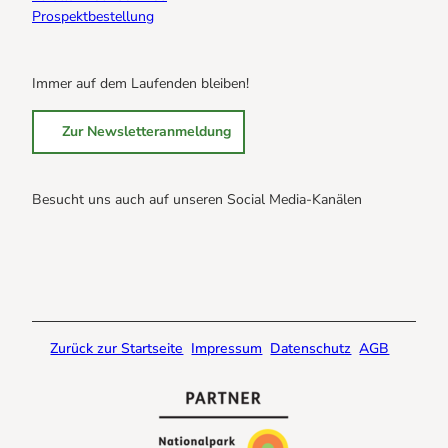
Prospektbestellung
Immer auf dem Laufenden bleiben!
Zur Newsletteranmeldung
Besucht uns auch auf unseren Social Media-Kanälen
B
B
B
r
r
r
a
a
a
u
u
u
n
n
n
Zurück zur Startseite
Impressum
Datenschutz
AGB
l
l
l
a
a
a
g
g
g
e
e
e
@
@
@