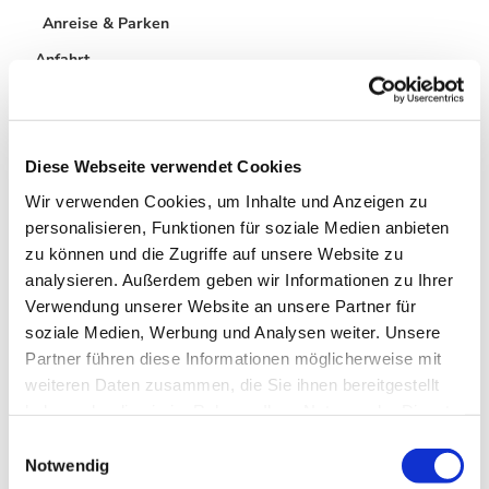
Anreise & Parken
Anfahrt
Den Abteigarten erreicht man aus allen Richtungen gut
über den Stadtring (Kaiser-Otto-Straße)
Parken
Direkt am Park befindet sich ein öffentlicher Parkplatz in der
Diese Webseite verwendet Cookies
Abteigasse.
Wir verwenden Cookies, um Inhalte und Anzeigen zu
Öffentliche Verkehrsmittel
personalisieren, Funktionen für soziale Medien anbieten
zu können und die Zugriffe auf unsere Website zu
Anreise mit dem Zug aus den Richtungen Magdeburg
analysieren. Außerdem geben wir Informationen zu Ihrer
oder Thale (Abellio) oder aus Richtung Nordhausen /
Verwendung unserer Website an unsere Partner für
Wernigerode / Stiege (HSB)
Fahrplanauskunft: www.insa.de |
www.hsb-wr.de
soziale Medien, Werbung und Analysen weiter. Unsere
Der Bahnhof / Busbahnhof befindet sich 1,4 km vom
Partner führen diese Informationen möglicherweise mit
Start entfernt.
weiteren Daten zusammen, die Sie ihnen bereitgestellt
haben oder die sie im Rahmen Ihrer Nutzung der Dienste
gesammelt haben. Sie geben Einwilligung zu unseren
Autor:in
E
Cookies, wenn Sie unsere Webseite weiterhin nutzen.
Notwendig
i
Quedlinburg Information