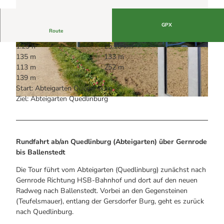
Alle Infos auf einen Blick
Bogenschiessen in Hohegeiss
Webcams
Noch lange nicht Schicht im Schacht
Informationen für Gastgeberinnen
Die Eisflüsterer: Harzer Falken
GPX
Webcams
Kulinarik
Route
Wanderführer Jörg Kühnhold
Einkaufen
1:23 h
25,10 km
© Nico Reischke, QTM GmbH |
CC-BY
© Nico Reischke, QTM GmbH |
CC-BY
135 m
133 m
113 m
252 m
139 m
Start: Abteigarten Quedlinburg
Ziel: Abteigarten Quedlinburg
© Nico Reischke, QTM GmbH |
CC-BY
Rundfahrt ab/an Quedlinburg (Abteigarten) über Gernrode
bis Ballenstedt
Die Tour führt vom Abteigarten (Quedlinburg) zunächst nach
Gernrode Richtung HSB-Bahnhof und dort auf den neuen
Radweg nach Ballenstedt. Vorbei an den Gegensteinen
(Teufelsmauer), entlang der Gersdorfer Burg, geht es zurück
nach Quedlinburg.