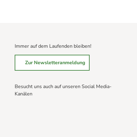
Immer auf dem Laufenden bleiben!
Zur Newsletteranmeldung
Besucht uns auch auf unseren Social Media-
Kanälen
B
B
B
r
r
r
a
a
a
u
u
u