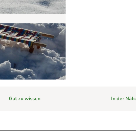
e
im Harz hilft
rg im Harz
Webcams
Gut zu wissen
In der Näh