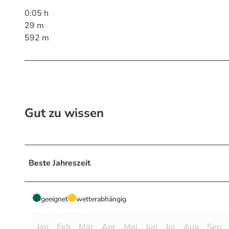
0:05 h
29 m
592 m
Gut zu wissen
Beste Jahreszeit
geeignet
wetterabhängig
Jan
Feb
Mär
Apr
Mai
Jun
Jul
Aug
Sep