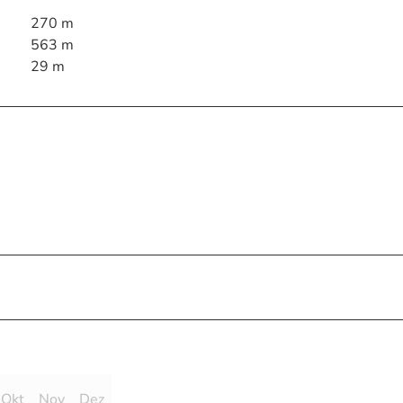
270 m
563 m
29 m
Okt
Nov
Dez